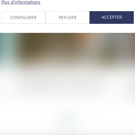
Plus d'informations
024
Publié le :
02/04/2024
ACCEPTER
CONFIGURER
REFUSER
Bail professionnel ou bail commercial :
Ac
x
quelles différences, comment choisir ?
in
co
ir
<<
<
...
2
3
4
5
6
7
8
...
>
>>