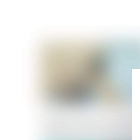
Publié le :
23/07/2
Réajustement du loyer pour sous-locat
irrégulière : le contrat doit s’apparenter 
une sous-location au sens du Code de