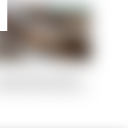
Publié le :
27/02/2024
tion en fixation du loyer : l’assignation
troduite auprès du juge des loyers
mmerciaux sans mémoire préalable est
recevable