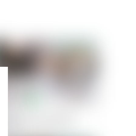
Publié le :
18/06/2024
xation du loyer du bail renouvelé :
mpétence et volonté des parties