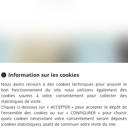
024
Publié le :
25/06/2024
Information sur les cookies
Nous avons recours à des cookies techniques pour assurer le
bon fonctionnement du site, nous utilisons également des
cookies soumis à votre consentement pour collecter des
statistiques de visite.
Cliquez ci-dessous sur « ACCEPTER » pour accepter le dépôt de
ion
Baux commerciaux : la mensualisation
Fi
l'ensemble des cookies ou sur « CONFIGURER » pour choisir
à
des loyers retardée pour cause de
co
quels cookies nécessitant votre consentement seront déposés
dissolution
(cookies statistiques), avant de continuer votre visite du site.