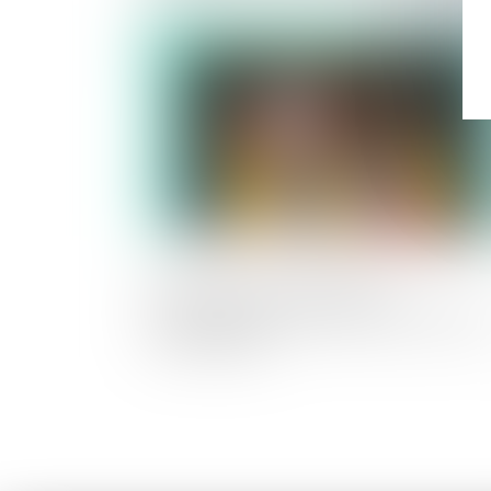
commerce
Publié le :
16/04/2
Projet de loi de simplification :
mensualisation des loyers pour les bau
commerciaux