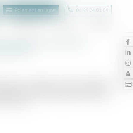
Paiement en ligne
04 99 74 01 09
Honoraires
Contact
Enchères
nsualisation des loyers
ssolution
ie liées à la location du local, les bailleurs
uin dernier concernant la mise en place de la
eureusement, cette amélioration devant être
e encore un peu…