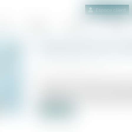
Espace client
quipe
Médiation
Expertises
Actualités
Baux commerciaux : la me
retardée pour cause de di
Publié le :
25/06/2024
Source :
www.gerantdesarl.com
Afin de limiter les sorties de trésorer
commerciaux ont signé un accord le 3 j
mensualisation des loyers. Mais malh
entérinée par la loi, il va falloir attendr
Lire la suite