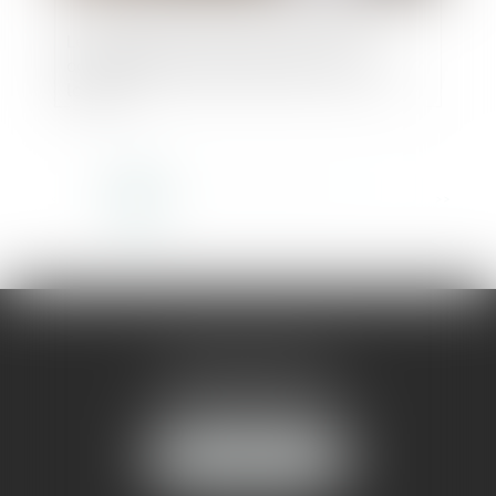
Les restrictions liées au Covid-19 ne
constituent pas une perte de la chose
louée !
<<
<
1
2
3
4
5
6
7
...
>
>>
AMMA MONTPELLIER
1 rue du Pont de Lattes
34070 MONTPELLIER
NOUS LOCALISER