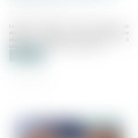
Publié le :
22/07/2025
Source :
www.lemag-juridique.com
Le bailleur demeure tenu d’une obligation de
délivrance conforme, laquelle constitue une
obligation essentielle du contrat de bail, à
laquelle il ne peut valablement déroger...
Lire la suite
Publié le :
22/07/2025