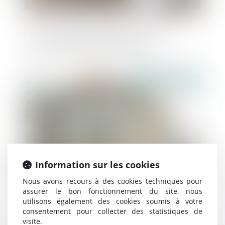
Pas de droit de préemption en cas de
cession globale de l’immeuble !
Publié le :
08/07/2025
Information sur les cookies
Nous avons recours à des cookies techniques pour
assurer le bon fonctionnement du site, nous
Retour sur l’obligation du bailleur de
utilisons également des cookies soumis à votre
garantir une jouissance paisible des
consentement pour collecter des statistiques de
locaux
visite.