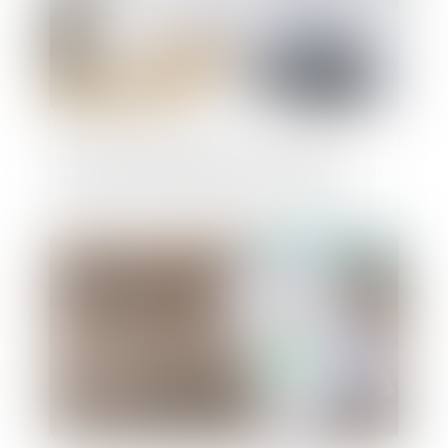
Clause d’indexation illicite : seule la
stipulation prohibée peut être écartée
Publié le :
30/05/2025