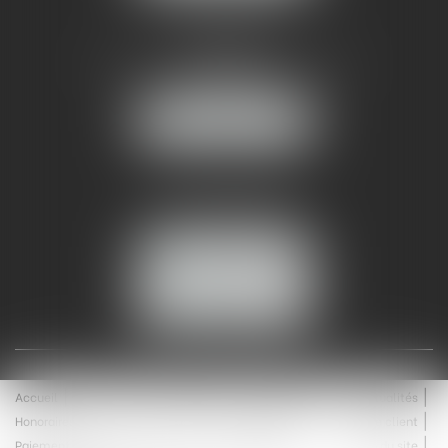
AMMA NÎMES
93 Chem. Bas du Mas de Boudan
30000 NÎMES
NOUS LOCALISER
Tél :
04 99 74 01 09
Fax : 04 99 74 01 13
NOUS CONTACTER
ESPACE CLIENT
Accueil
Équipe
Médiation
Expertises
Actualités
Honoraires
Contact
Enchères
Espace client
Paiement en ligne
Saisie immobilière
Plan du site