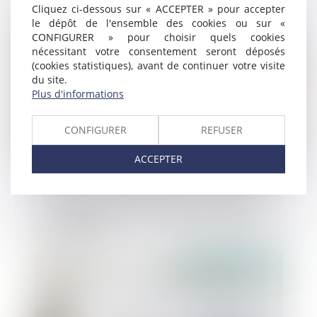
Cliquez ci-dessous sur « ACCEPTER » pour accepter
le dépôt de l'ensemble des cookies ou sur «
Publié le :
02/07/2025
CONFIGURER » pour choisir quels cookies
nécessitant votre consentement seront déposés
(cookies statistiques), avant de continuer votre visite
du site.
Plus d'informations
CONFIGURER
REFUSER
ACCEPTER
Pas de droit de priorité pour le locataire
commercial en cas de cession globale de
l’immeuble !
Publié le :
10/06/2025