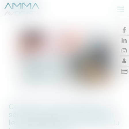
Ouv
le
me
Congé pour motif légitime et
sérieux : précision concernant
les conditions de ressources du