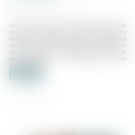
Publié le :
22/01/2025
Source :
www.editions-legislatives.fr
Pour mémoire, depuis le 1er janvier 2025, toute
annonce de vente (ou de mise en location)
relative à un bien immobilier situé dans une zone
exposée aux incendies de forêt et de végétation
doit mentionner l'obligation légale de
débroussaillement ou de maintien en l’état
débroussaillé...
Lire la suite