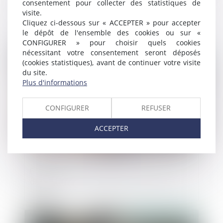
consentement pour collecter des statistiques de
Promesse unilatérale de vente : un
visite.
engagement irrévocable renforcé par la
Cliquez ci-dessous sur « ACCEPTER » pour accepter
Cour de cassation
le dépôt de l'ensemble des cookies ou sur «
CONFIGURER » pour choisir quels cookies
nécessitant votre consentement seront déposés
Publié le :
08/10/2024
(cookies statistiques), avant de continuer votre visite
du site.
Plus d'informations
CONFIGURER
REFUSER
ACCEPTER
Expropriation, rétrocession, recours : les
délais
Publié le :
28/08/2024