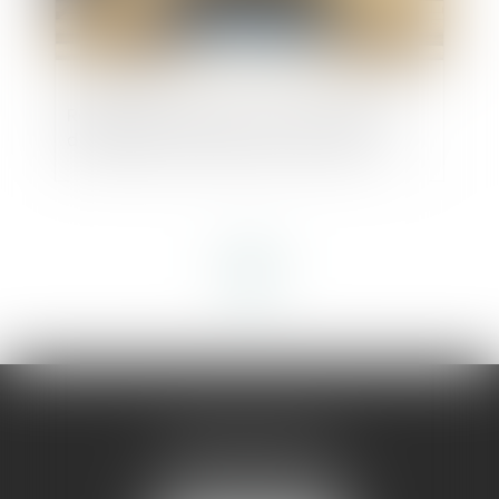
Réunion de deux lots : le local à usage
d’habitation ne perd pas son usage
<<
<
1
>
>>
AMMA MONTPELLIER
1 rue du Pont de Lattes
34070 MONTPELLIER