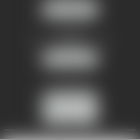
NOUS LOCALISER
AMMA NÎMES
93 Chem. Bas du Mas de Boudan
30000 NÎMES
NOUS LOCALISER
Tél :
04 99 74 01 09
Fax : 04 99 74 01 13
NOUS CONTACTER
ESPACE CLIENT