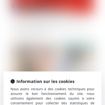
Encres de tatouage FERBER TATTOO INK :
attention, danger !
Publié le :
27/03/2024
Information sur les cookies
Nous avons recours à des cookies techniques pour
assurer le bon fonctionnement du site, nous
utilisons également des cookies soumis à votre
Obligation des restaurants d’indiquer
consentement pour collecter des statistiques de