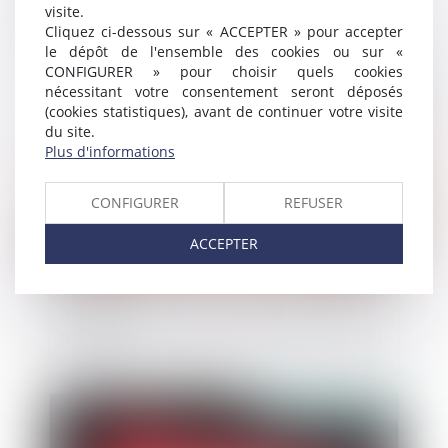
l’origine des viandes utilisées en tant
visite.
qu’ingrédients
Cliquez ci-dessous sur « ACCEPTER » pour accepter
le dépôt de l'ensemble des cookies ou sur «
CONFIGURER » pour choisir quels cookies
Publié le :
20/03/2024
nécessitant votre consentement seront déposés
(cookies statistiques), avant de continuer votre visite
du site.
Plus d'informations
CONFIGURER
REFUSER
ACCEPTER
Contrôle des nouveaux produits d’hygiène
féminine
Publié le :
24/01/2024