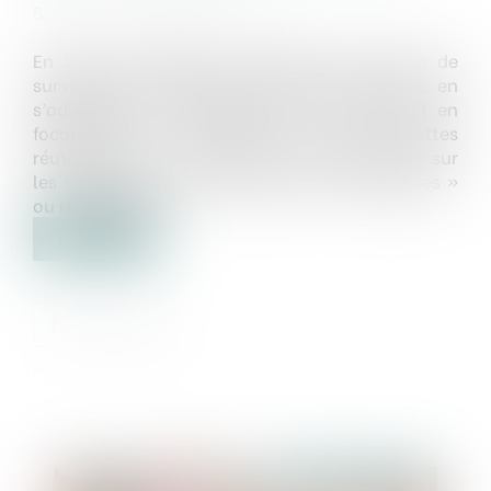
Source :
www.economie.gouv.fr
En 2021, la DGCCRF a poursuivi son action de
surveillance des produits d’hygiène féminine, en
s’adaptant aux évolutions de ce marché et en
focalisant les contrôles sur les serviettes
réutilisables ou les culottes menstruelles et sur
les tampons à usage unique dits « biologiques »
ou réutilisables...
Lire la suite
Publié le :
24/04/2024