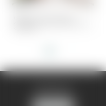
Bisphénol A dans les contenants
alimentaires : près de 20 millions d’euros
de sanctions
<<
<
1
2
3
4
>
>>
AMMA MONTPELLIER
1 rue du Pont de Lattes
34070 MONTPELLIER