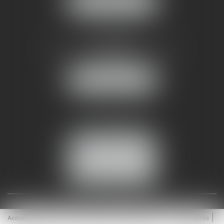
NOUS LOCALISER
AMMA NÎMES
93 Chem. Bas du Mas de Boudan
30000 NÎMES
NOUS LOCALISER
Tél :
04 99 74 01 09
Fax : 04 99 74 01 13
NOUS CONTACTER
ESPACE CLIENT
Accueil
Équipe
Médiation
Expertises
Actualités