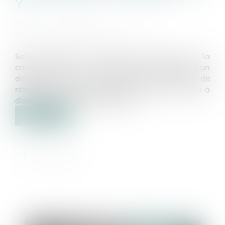
?
Publié le :
19/05/2025
Source :
www.lemag-juridique.com
Selon l’article L.221-18 du Code de la
consommation, le consommateur dispose d’un
délai de 14 jours pour exercer son droit de
rétractation dans le cadre d’un contrat conclu à
distance ou hors établissement...
Lire la suite