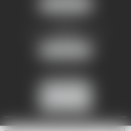
NOUS LOCALISER
AMMA NÎMES
93 Chem. Bas du Mas de Boudan
30000 NÎMES
NOUS LOCALISER
Tél :
04 99 74 01 09
Fax : 04 99 74 01 13
NOUS CONTACTER
ESPACE CLIENT
Accueil
Équipe
Médiation
Expertises
Actualités