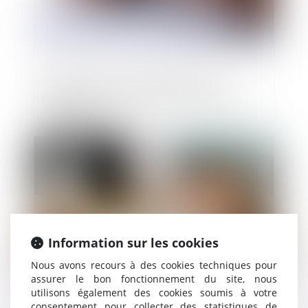
Contrats conclus à distance entre
professionnels : le droit de rétractation
s’applique-t-il ?
Publié le :
07/04/2025
Information sur les cookies
Nous avons recours à des cookies techniques pour
assurer le bon fonctionnement du site, nous
utilisons également des cookies soumis à votre
Contrat de soutien aux jeunes sportifs :
consentement pour collecter des statistiques de