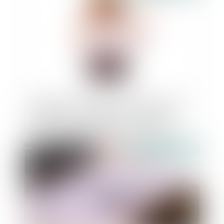
Modification des contrats d’abonnement
Internet ou de téléphonie : la DGCCRF
appelle les consommateurs à rester
vigilants
Publié le :
16/10/2024