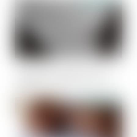
Publié le :
26/05/2025
Pas d’obstacle à l’anatocisme : la loi
interprétative s’applique aux contrats en
cours
Publié le :
19/05/2025