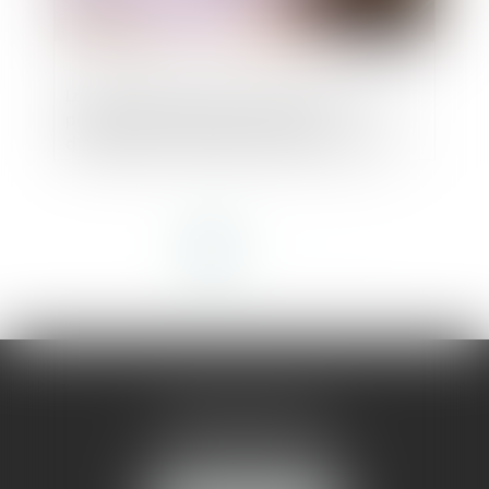
La déchéance du terme du prêt ne peut
porter sur la base d’une clause
d’exigibilité immédiate réputée abusive
<<
<
1
2
3
>
>>
AMMA MONTPELLIER
1 rue du Pont de Lattes
34070 MONTPELLIER