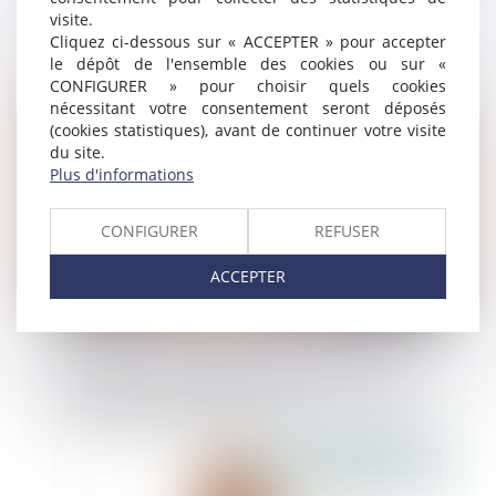
visite.
dernières précisions sur les clauses
Cliquez ci-dessous sur « ACCEPTER » pour accepter
abusives
le dépôt de l'ensemble des cookies ou sur «
CONFIGURER » pour choisir quels cookies
Publié le :
03/02/2025
nécessitant votre consentement seront déposés
(cookies statistiques), avant de continuer votre visite
du site.
Plus d'informations
CONFIGURER
REFUSER
ACCEPTER
Vol annulé : la création d’un compte de
fidélité n'emporte pas consentement pour
le remboursement en bons
Publié le :
13/11/2024