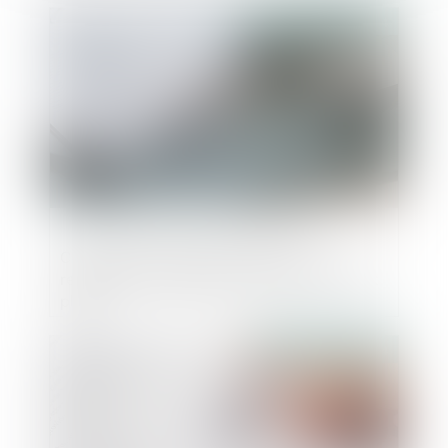
Publié le :
14/02/2024
Confirmation tacite de l’acte nul : le
respect du formalisme informatif ne suffit
plus
Publié le :
10/01/2024