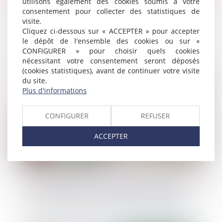
utilisons également des cookies soumis à votre
consentement pour collecter des statistiques de
visite.
CJUE : la protection du consommateur
Cliquez ci-dessous sur « ACCEPTER » pour accepter
pour les services en ligne
le dépôt de l'ensemble des cookies ou sur «
CONFIGURER » pour choisir quels cookies
nécessitant votre consentement seront déposés
(cookies statistiques), avant de continuer votre visite
Publié le :
15/05/2024
du site.
Plus d'informations
CONFIGURER
REFUSER
ACCEPTER
Consommation : le Parlement européen
adopte le principe du droit à la réparation