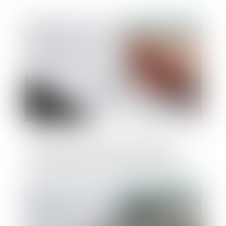
Publié le :
02/10/2024
Annulation du contrat de vente hors
établissement pour cause de nullité du
bon de commande : rappel des mentions
obligatoires
Publié le :
07/08/2024