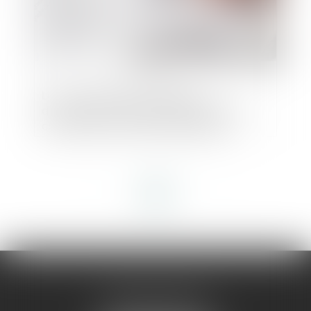
Le non-respect de l’obligation
d’information entraîne l’annulation du
contrat pour vice de consentement
<<
<
1
2
3
>
>>
AMMA MONTPELLIER