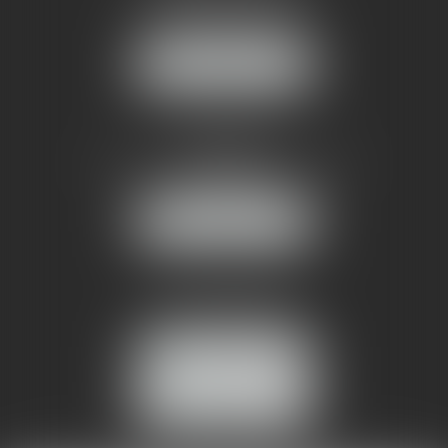
1 rue du Pont de Lattes
34070 MONTPELLIER
NOUS LOCALISER
AMMA NÎMES
93 Chem. Bas du Mas de Boudan
30000 NÎMES
NOUS LOCALISER
Tél :
04 99 74 01 09
Fax : 04 99 74 01 13
NOUS CONTACTER
ESPACE CLIENT