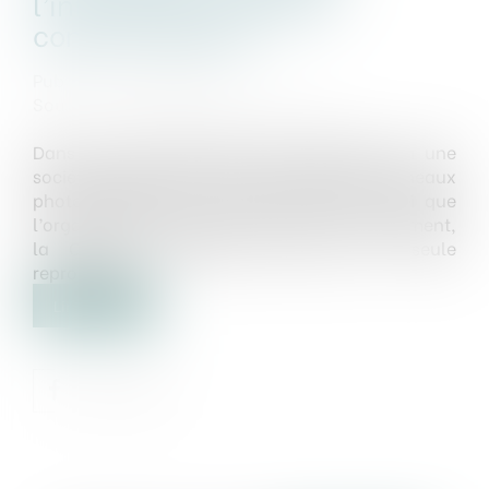
l’information utile des
consommateurs
Publié le :
07/08/2024
Source :
www.lemag-juridique.com
Dans un litige opposant des particuliers à une
société de fourniture et d’installation de panneaux
photovoltaïques et pompe à chaleur, ainsi que
l’organisme bancaire à l’origine du financement,
la Cour de cassation juge que la seule
reproduction...
Lire la suite