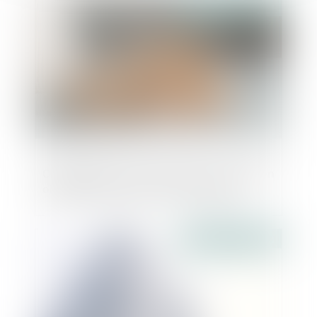
Publié le :
30/12/2024
Copropriété et mise en demeure : précision
obligatoire des provisions réclamées
Publié le :
26/11/2024