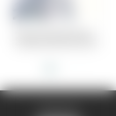
Précision concernant le droit d’agir du
syndicat des copropriétaires concernant
un préjudice subi par seulement certains
lots
<<
<
1
2
3
>
>>
AMMA MONTPELLIER
1 rue du Pont de Lattes