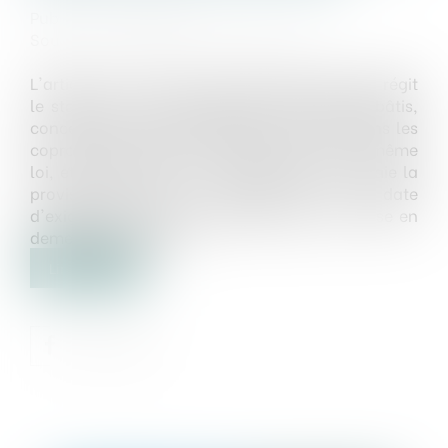
Publié le :
30/12/2024
Source :
www.lemag-juridique.com
L'article 19-2 de la loi du 10 juillet 1965, qui régit
le statut de la copropriété des immeubles bâtis,
concerne la réserve spéciale de travaux dans les
copropriétés, prévue à l’article 14-1 de la même
loi, et prévoit que si un copropriétaire ne paie la
provision prévue par l'article 14-1 à la date
d'exigibilité et reste en défaut après une mise en
demeure de 30 jours...
Lire la suite