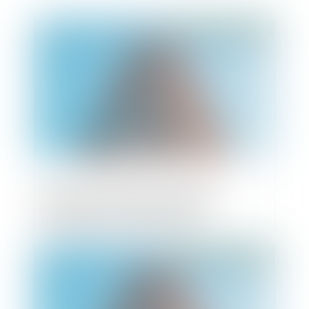
Publié le :
01/07/2025
Emprunt du syndicat : la liste des
informations que le prêteur peut
demander au syndic est fixée
Publié le :
07/05/2025