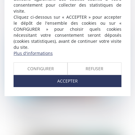
consentement pour collecter des statistiques de
Annulation du mandat du syndic :
visite.
restitution des honoraires perçus !
Cliquez ci-dessous sur « ACCEPTER » pour accepter
le dépôt de l'ensemble des cookies ou sur «
CONFIGURER » pour choisir quels cookies
nécessitant votre consentement seront déposés
Publié le :
18/02/2025
(cookies statistiques), avant de continuer votre visite
du site.
Plus d'informations
CONFIGURER
REFUSER
ACCEPTER
Travaux en copropriété : quelle assemblée
doit décider ?