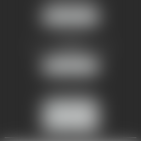
34070 MONTPELLIER
NOUS LOCALISER
AMMA NÎMES
93 Chem. Bas du Mas de Boudan
30000 NÎMES
NOUS LOCALISER
Tél :
04 99 74 01 09
Fax : 04 99 74 01 13
NOUS CONTACTER
ESPACE CLIENT