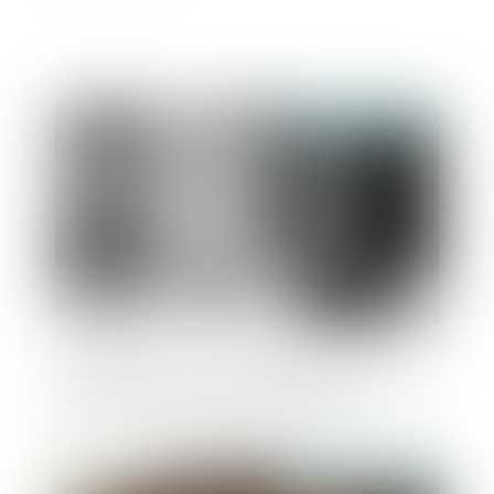
Publié le :
02/04/2025
Salaire moyen : quelles différences entre
fonction publique et secteur privé ?
Publié le :
20/03/2025