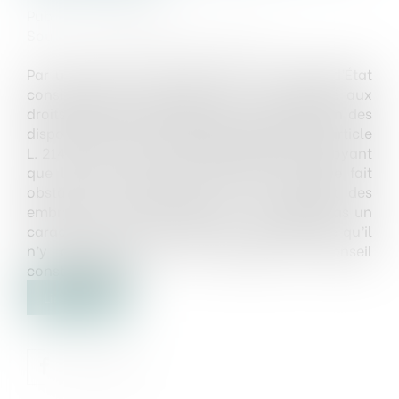
Publié le :
13/03/2025
Source :
www.editions-legislatives.fr
Par un arrêt du 25 février 2025, le Conseil d’État
considère que la question de la conformité aux
droits et libertés garantis par la Constitution des
dispositions du 1°du quatrième alinéa de l'article
L. 2141-2 du code de la santé publique prévoyant
que le décès d’un des membres du couple fait
obstacle à l’insémination ou au transfert des
embryons n’est pas nouvelle, ne présente pas un
caractère sérieux et décide en conséquence qu’il
n’y a pas lieu de la renvoyer au Conseil
constitutionnel...
Lire la suite