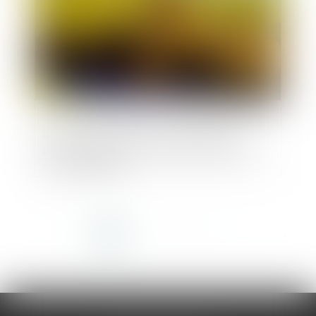
Documents relatifs à la transcription
d’actes d’état civil : exclusion du droit à
communication
<<
<
1
2
3
4
5
6
7
...
>
>>