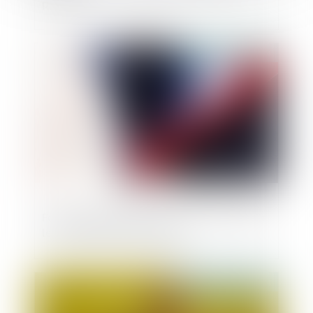
probité
Publié le :
11/12/2024
Fonction publique d'État : mieux anticiper
le vieillissement des agents
Publié le :
05/12/2024