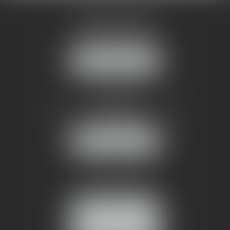
AMMA MONTPELLIER
1 rue du Pont de Lattes
34070 MONTPELLIER
NOUS LOCALISER
AMMA NÎMES
93 Chem. Bas du Mas de Boudan
30000 NÎMES
NOUS LOCALISER
Tél :
04 99 74 01 09
Fax : 04 99 74 01 13
NOUS CONTACTER