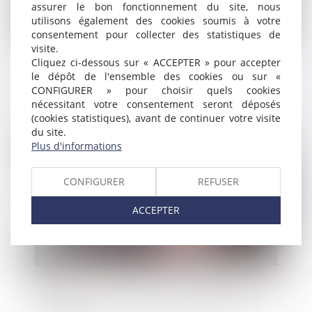
assurer le bon fonctionnement du site, nous
utilisons également des cookies soumis à votre
consentement pour collecter des statistiques de
visite.
Cliquez ci-dessous sur « ACCEPTER » pour accepter
Le Conseil d’État n’en démord pas avec la
le dépôt de l'ensemble des cookies ou sur «
PMA après la mort : pas de QPC !
CONFIGURER » pour choisir quels cookies
nécessitant votre consentement seront déposés
(cookies statistiques), avant de continuer votre visite
du site.
Publié le :
09/01/2025
Plus d'informations
CONFIGURER
REFUSER
ACCEPTER
Elus locaux et les risques d’atteinte à la