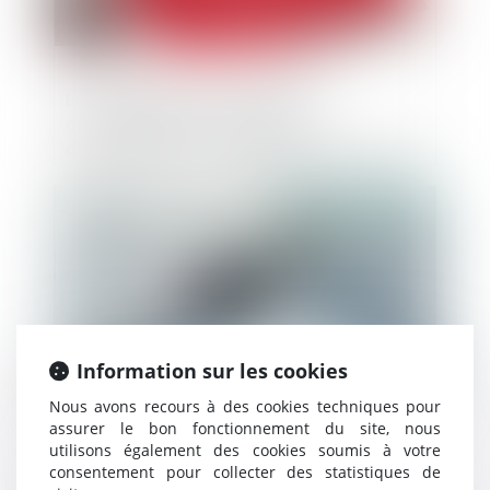
La compétence de la juridiction
administrative sur les litiges
d’autorisations et contrats portant sur des
occupations du domaine public
Publié le :
15/02/2024
Information sur les cookies
Nous avons recours à des cookies techniques pour
assurer le bon fonctionnement du site, nous
utilisons également des cookies soumis à votre
Ingénieurs hospitaliers : création de deux
consentement pour collecter des statistiques de
nouveaux corps au sein de la FPH