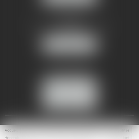
AMMA NÎMES
93 Chem. Bas du Mas de Boudan
30000 NÎMES
NOUS LOCALISER
Tél :
04 99 74 01 09
Fax : 04 99 74 01 13
NOUS CONTACTER
ESPACE CLIENT
Accueil
Équipe
Médiation
Expertises
Actualités
Honoraires
Contact
Enchères
Espace client