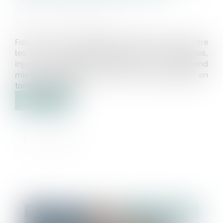
Publié le :
27/03/2024
Source :
www.vie-publique.fr
Face à la hausse inquiétante des violences contre
les élus, en particulier des maires (menaces,
injures, agressions, harcèlement...), la loi entend
mieux les protéger et mieux les accompagner en
tant que victimes...
Lire la suite
Publié le :
27/03/2024