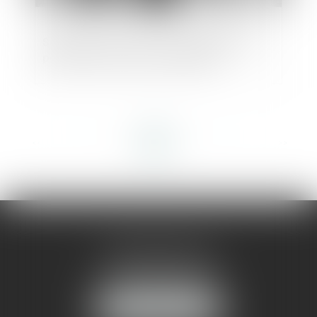
Séparation des pouvoirs et légalité de la
peine contre un élu universitaire
<<
<
1
2
3
4
5
6
7
...
>
>>
AMMA MONTPELLIER
1 rue du Pont de Lattes
34070 MONTPELLIER
NOUS LOCALISER