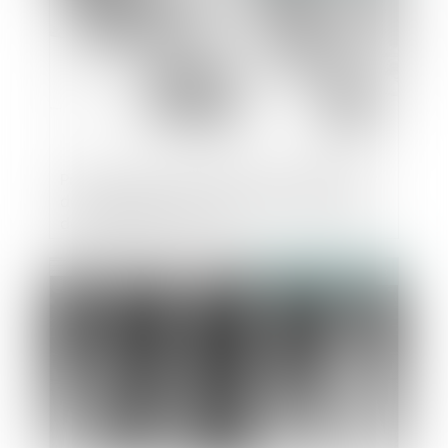
Prime de pouvoir d'achat exceptionnelle :
des modalités de versement en défaveur
des agents territoriaux
Publié le :
08/11/2023