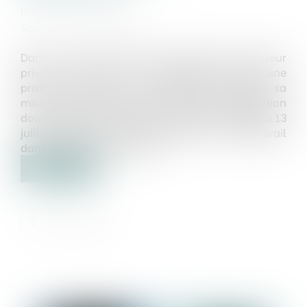
Publié le :
06/10/2021
Source :
www.capital.fr
Dans le secteur public, comme dans le secteur
privé, le recours au télétravail devient une
pratique de plus en plus régulière. Toutefois sa
mise en place ainsi que ses règles d’application
doivent être réglementées. Un accord-cadre du 13
juillet 2021 est venu réglementer le télétravail
dans la fonction publique...
Lire la suite