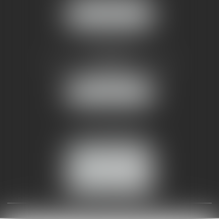
NOUS LOCALISER
AMMA NÎMES
93 Chem. Bas du Mas de Boudan
30000 NÎMES
NOUS LOCALISER
Tél :
04 99 74 01 09
Fax : 04 99 74 01 13
NOUS CONTACTER
ESPACE CLIENT