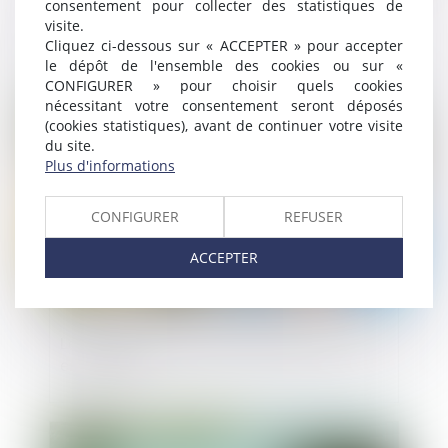
consentement pour collecter des statistiques de
Télétravail dans la fonction publique :
visite.
droits et organisation
Cliquez ci-dessous sur « ACCEPTER » pour accepter
le dépôt de l'ensemble des cookies ou sur «
CONFIGURER » pour choisir quels cookies
nécessitant votre consentement seront déposés
Publié le :
29/09/2021
(cookies statistiques), avant de continuer votre visite
du site.
Plus d'informations
CONFIGURER
REFUSER
ACCEPTER
Les tarifs des cantines scolaires sont-ils
encadrés ?
Publié le :
05/08/2021