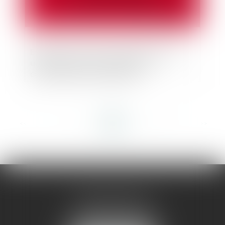
Estimation d’un bien exproprié revendu
ultérieurement par l’expropriant :
conformité à la Constitution
<<
<
...
9
10
11
12
13
14
15
...
>
>>
AMMA MONTPELLIER
1 rue du Pont de Lattes
34070 MONTPELLIER