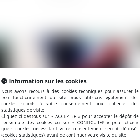
2025
Publié le :
06/11/2024
Information sur les cookies
Nous avons recours à des cookies techniques pour assurer le
bon fonctionnement du site, nous utilisons également des
cookies soumis à votre consentement pour collecter des
statistiques de visite.
La protection fonctionnelle peut-elle être
Le
Cliquez ci-dessous sur « ACCEPTER » pour accepter le dépôt de
constitutionnellement différenciée entre
la
l'ensemble des cookies ou sur « CONFIGURER » pour choisir
les élus et les agents publics de la
in
quels cookies nécessitant votre consentement seront déposés
commune ? - Actualité fonction publique
(cookies statistiques), avant de continuer votre visite du site.