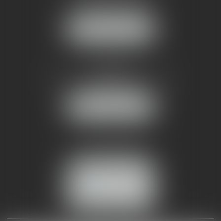
34070 MONTPELLIER
NOUS LOCALISER
AMMA NÎMES
93 Chem. Bas du Mas de Boudan
30000 NÎMES
NOUS LOCALISER
Tél :
04 99 74 01 09
Fax : 04 99 74 01 13
NOUS CONTACTER
ESPACE CLIENT