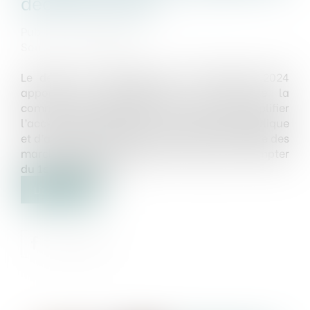
décembre 2024
Publié le :
23/01/2025
Source :
www.weka.fr
Le décret n° 2024-1251 du 30 décembre 2024
apporte des modifications au Code de la
commande publique afin notamment de simplifier
l’accès des entreprises à la commande publique
et d’assouplir les règles d’exécution financière des
marchés publics. Il est entré en vigueur à compter
du 1er janvier 2025...
Lire la suite