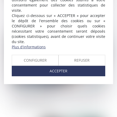
consentement pour collecter des statistiques de
visite.
Commande publique : obligation d’achat
Cliquez ci-dessous sur « ACCEPTER » pour accepter
de biens issus du réemploi
le dépôt de l'ensemble des cookies ou sur «
CONFIGURER » pour choisir quels cookies
nécessitant votre consentement seront déposés
Publié le :
28/01/2025
(cookies statistiques), avant de continuer votre visite
du site.
Plus d'informations
CONFIGURER
REFUSER
ACCEPTER
L’accès aux marchés publics est simplifié
pour les TPE-PME