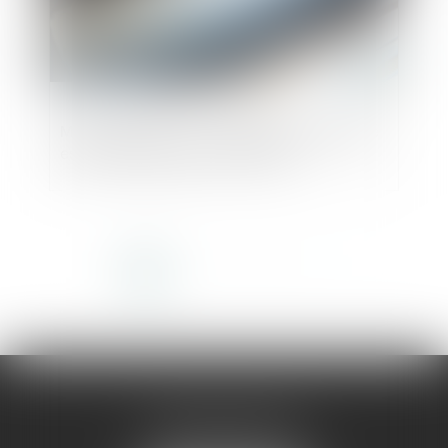
Marchés publics : la dispense de publicité
est prolongée jusqu’à fin 2025
<<
<
1
2
3
4
5
6
>
>>
AMMA MONTPELLIER
1 rue du Pont de Lattes