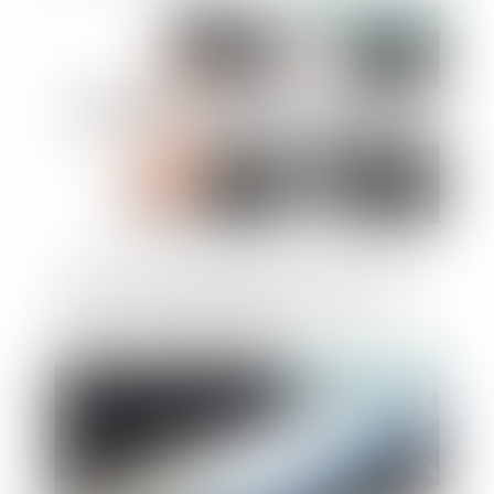
Publié le :
23/01/2025
Un nouveau décret portant simplification
de la commande publique est paru au
JORF le 31 décembre 2024
Publié le :
14/01/2025