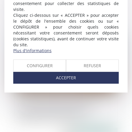
consentement pour collecter des statistiques de
Uber, condamné pour concurrence
visite.
déloyale, devra payer plus de
Cliquez ci-dessous sur « ACCEPTER » pour accepter
180 000 euros à 910 chauffeurs de taxi
le dépôt de l'ensemble des cookies ou sur «
CONFIGURER » pour choisir quels cookies
nécessitant votre consentement seront déposés
Publié le :
03/09/2021
(cookies statistiques), avant de continuer votre visite
du site.
Plus d'informations
CONFIGURER
REFUSER
ACCEPTER
La loi Climat permet l’ouverture à la
concurrence de certaines pièces
détachées de l’automobile
Publié le :
15/07/2021