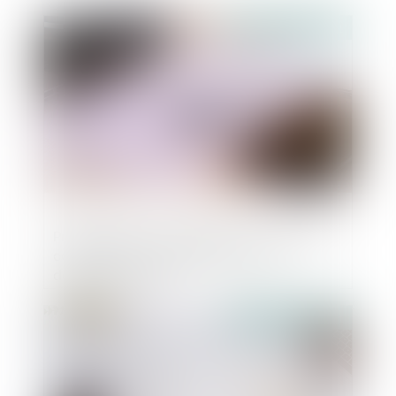
Publié le :
29/10/2021
Programmes de conformité aux règles de
concurrence : consultation sur un
document-cadre
Publié le :
15/10/2021