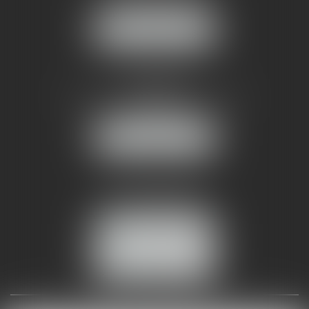
34070 MONTPELLIER
NOUS LOCALISER
AMMA NÎMES
93 Chem. Bas du Mas de Boudan
30000 NÎMES
NOUS LOCALISER
Tél :
04 99 74 01 09
Fax : 04 99 74 01 13
NOUS CONTACTER
ESPACE CLIENT