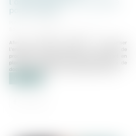
l'administration mis en place
par l'Autorité
Publié le :
24/06/2021
Source :
www.autoritedelaconcurrence.fr
Afin de simplifier, accélérer et sécuriser
l’ensemble des échanges en matière de
procédure, l’Autorité de la concurrence met en
place une plateforme d’échanges sécurisés de
documents électroniques, dénommée Hermès...
Lire la suite