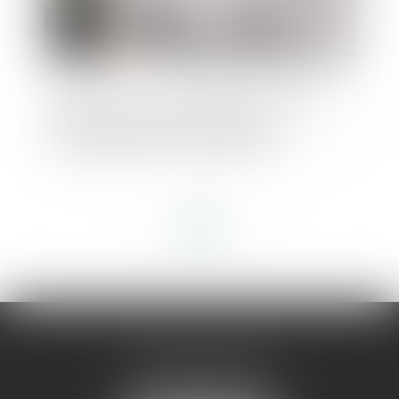
Hermès : un nouvel outil d’échanges de
documents avec les avocats et
l'administration mis en place par
l'Autorité
<<
<
...
13
14
15
16
17
18
19
...
>
>>
AMMA MONTPELLIER
1 rue du Pont de Lattes