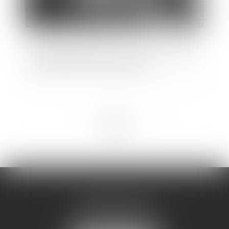
Validité des clauses de non-concurrence
et primauté du droit européen
<<
<
...
4
5
6
7
8
9
10
...
>
>>
AMMA MONTPELLIER
1 rue du Pont de Lattes
34070 MONTPELLIER