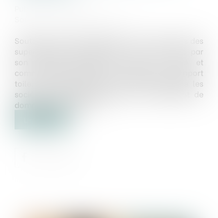
Publié le :
19/07/2024
Source :
www.actu-juridique.fr
Soutenant que des objets mise en vente dans des
supermarchés reproduisaient un décor créé par
son bureau d’étude de style en 2010 et
commercialisé sous forme de tableau sur support
toile, la société Maisons du monde assigne les
sociétés de grande distribution en paiement de
dommages et intérêts...
Lire la suite