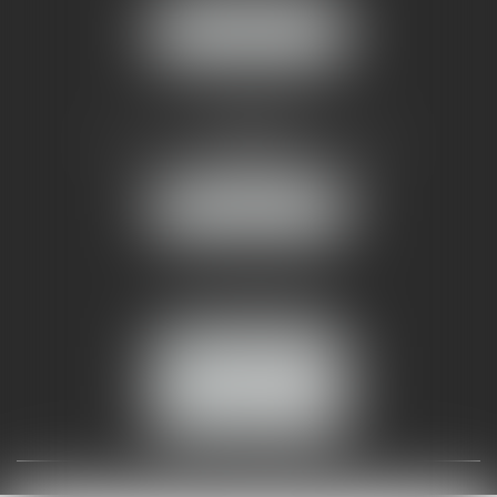
NOUS LOCALISER
AMMA NÎMES
93 Chem. Bas du Mas de Boudan
30000 NÎMES
NOUS LOCALISER
Tél :
04 99 74 01 09
Fax : 04 99 74 01 13
NOUS CONTACTER
ESPACE CLIENT