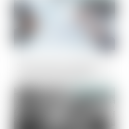
Rejet de la saisine par l’Autorité de la
concurrence pour irrecevabilité du recours
en l’absence d’éléments probants
Publié le :
06/06/2024