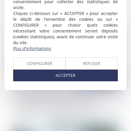
consentement pour collecter des statistiques de
Rejet de la QPC relative aux dommages-
visite.
intérêts pour concurrence déloyale
Cliquez ci-dessous sur « ACCEPTER » pour accepter
le dépôt de l'ensemble des cookies ou sur «
CONFIGURER » pour choisir quels cookies
nécessitant votre consentement seront déposés
Publié le :
21/06/2024
(cookies statistiques), avant de continuer votre visite
du site.
Plus d'informations
CONFIGURER
REFUSER
ACCEPTER
Bornes de recharge pour véhicules
électriques : l’Autorité rend son avis
Publié le :
14/06/2024