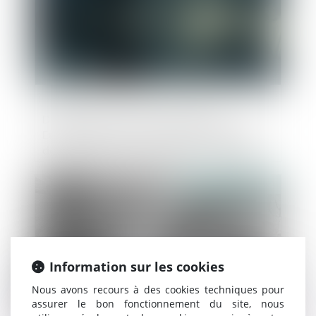
Déclaration commune du Réseau
Européen de Concurrence sur l’initiative
de la Commission européenne d’adopter
des Lignes directrices sur l'application de
l'article 102 du TFUE aux pratiques
Publié le :
06/09/2024
d’éviction abusives des entreprises en
position dominante
Information sur les cookies
Nous avons recours à des cookies techniques pour
assurer le bon fonctionnement du site, nous