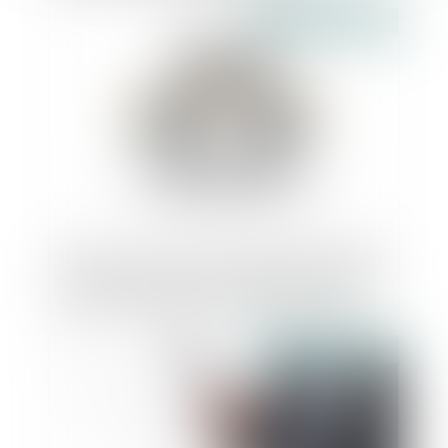
Publié le :
01/08/2024
Diffusion en masse d’informations légales
sur les entreprises : le rapporteur général
indique avoir notifié un rapport à deux
acteurs du secteur
Publié le :
26/07/2024