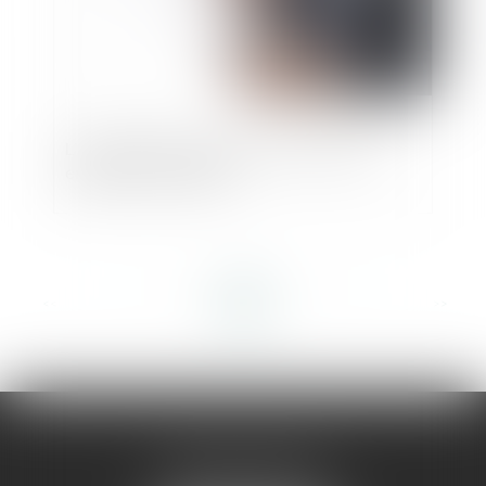
L’Autorité de la concurrence confirme
enquêter sur NVIDIA
<<
<
...
3
4
5
6
7
8
9
...
>
>>
AMMA MONTPELLIER