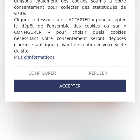
utilisons également des cookies soumis à votre
consentement pour collecter des statistiques de
visite.
L’échange d’informations entre plusieurs
Cliquez ci-dessous sur « ACCEPTER » pour accepter
établissements de crédit est constitutif
le dépôt de l'ensemble des cookies ou sur «
d’une restriction de la concurrence par
CONFIGURER » pour choisir quels cookies
objet
nécessitant votre consentement seront déposés
(cookies statistiques), avant de continuer votre visite
Publié le :
30/08/2024
du site.
Plus d'informations
CONFIGURER
REFUSER
ACCEPTER
Télécoms : L’Autorité de la concurrence
autorise la prise de contrôle de La Poste
Telecom par Bouygues Telecom