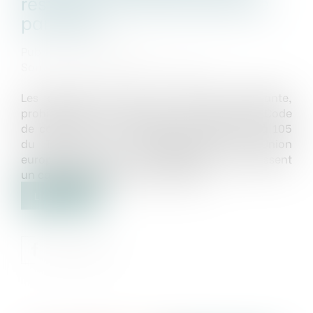
restriction de la concurrence
par objet
Publié le :
06/09/2024
Source :
www.lemag-juridique.com
Les ententes et abus de position dominante,
prohibés aux articles L.420-1 et suivants du Code
de commerce, sont l’objet des articles 101 à 105
du Traité sur le fonctionnement de l’Union
européenne (TFUE), qui définissent et établissent
un cadre réglementaire à cet effet...
Lire la suite