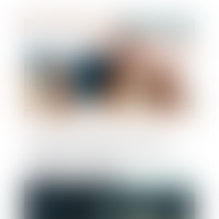
Publié le :
20/09/2024
La justice européenne confirme une
amende de 2,4 milliards d'euros contre
Google pour pratiques
anticoncurrentielles
Publié le :
12/09/2024