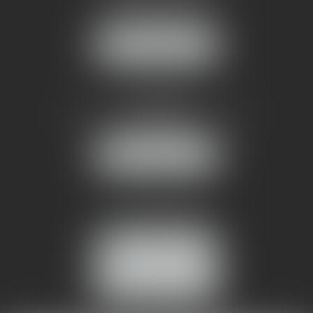
1 rue du Pont de Lattes
34070 MONTPELLIER
NOUS LOCALISER
AMMA NÎMES
93 Chem. Bas du Mas de Boudan
30000 NÎMES
NOUS LOCALISER
Tél :
04 99 74 01 09
Fax : 04 99 74 01 13
NOUS CONTACTER
ESPACE CLIENT