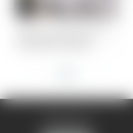
Hermès : un nouvel outil d’échanges de
documents avec les avocats et
l'administration mis en place par
l'Autorité
<<
<
...
13
14
15
16
17
18
19
...
>
>>
AMMA MONTPELLIER
1 rue du Pont de Lattes
34070 MONTPELLIER