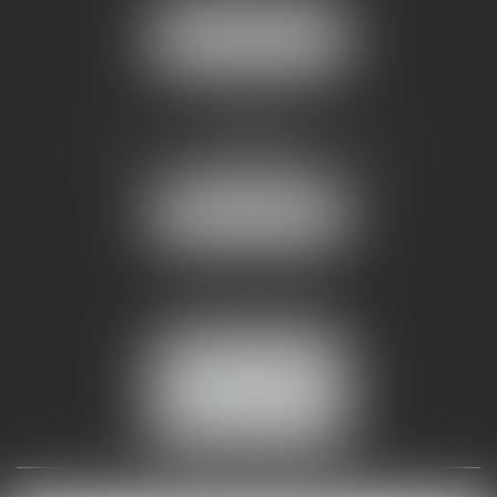
NOUS LOCALISER
AMMA NÎMES
93 Chem. Bas du Mas de Boudan
30000 NÎMES
NOUS LOCALISER
Tél :
04 99 74 01 09
Fax : 04 99 74 01 13
NOUS CONTACTER
ESPACE CLIENT