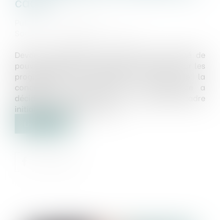
cadre
Publié le :
29/10/2021
Source :
www.labase-lextenso.fr
Devant la demande des acteurs du marché de
pouvoir bénéficier d’un texte de référence sur les
programmes de conformité en droit de la
concurrence, l’Autorité de la concurrence a
décidé de mettre à jour son document-cadre
initialement publié en 2012...
Lire la suite