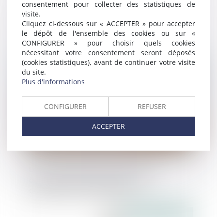
consentement pour collecter des statistiques de
Uber, condamné pour concurrence
visite.
déloyale, devra payer plus de
Cliquez ci-dessous sur « ACCEPTER » pour accepter
180 000 euros à 910 chauffeurs de taxi
le dépôt de l'ensemble des cookies ou sur «
CONFIGURER » pour choisir quels cookies
nécessitant votre consentement seront déposés
Publié le :
03/09/2021
(cookies statistiques), avant de continuer votre visite
du site.
Plus d'informations
CONFIGURER
REFUSER
ACCEPTER
La loi Climat permet l’ouverture à la
concurrence de certaines pièces
détachées de l’automobile
Publié le :
15/07/2021