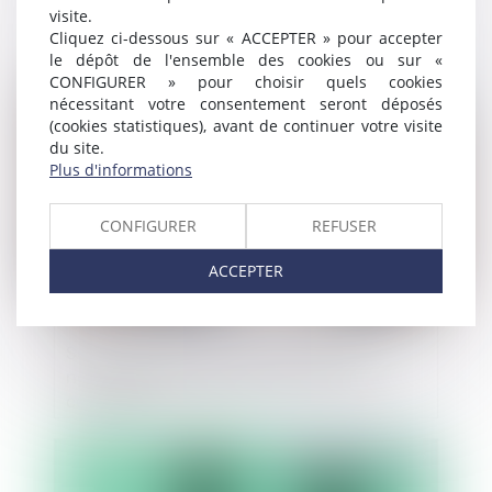
pratiques anticoncurrentielles liées à Bing
visite.
Cliquez ci-dessous sur « ACCEPTER » pour accepter
le dépôt de l'ensemble des cookies ou sur «
CONFIGURER » pour choisir quels cookies
Publié le :
18/02/2025
nécessitant votre consentement seront déposés
(cookies statistiques), avant de continuer votre visite
du site.
Plus d'informations
CONFIGURER
REFUSER
ACCEPTER
Secret des affaires et droit à la preuve :
nouvelle limite posée par la Cour de
cassation !
Publié le :
13/02/2025