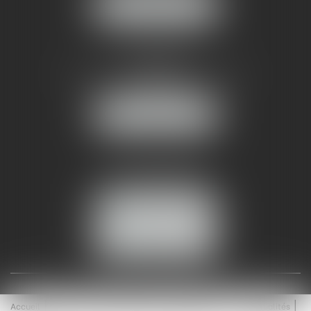
NOUS LOCALISER
AMMA NÎMES
93 Chem. Bas du Mas de Boudan
30000 NÎMES
NOUS LOCALISER
Tél :
04 99 74 01 09
Fax : 04 99 74 01 13
NOUS CONTACTER
ESPACE CLIENT
Accueil
Équipe
Médiation
Expertises
Actualités