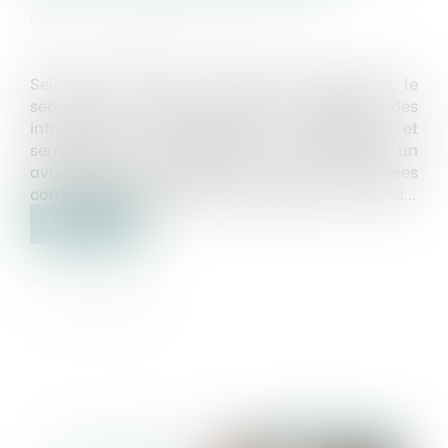
Publié le :
18/02/2025
Source :
www.lemag-juridique.com
Selon l’article L.151-1 du Code de commerce, le
secret des affaires désigne l’ensemble des
informations confidentielles, stratégiques et
sensibles d’une entreprise qui lui confèrent un
avantage concurrentiel. Cela inclut les données
commerciales, techniques, financières ou autres...
Lire la suite
Publié le :
20/03/2025