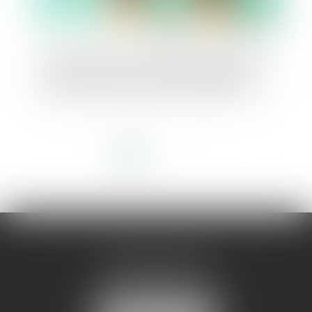
Ouverture d'une consultation publique sur
l'introduction d'un système de contrôle
des concentrations pour les opérations
sous les seuils de notification
<<
<
1
2
3
4
5
6
7
...
>
>>
AMMA MONTPELLIER
1 rue du Pont de Lattes
34070 MONTPELLIER