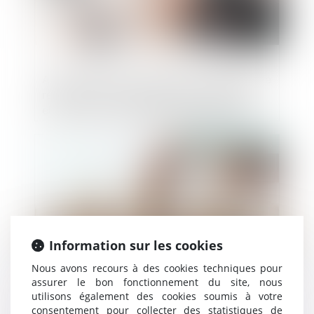
Annulation d’une exposition : l’absence de
remboursement par le prestataire suffit-
elle à créer un déséquilibre significatif ?
Publié le :
28/02/2025
Information sur les cookies
Nous avons recours à des cookies techniques pour
assurer le bon fonctionnement du site, nous
utilisons également des cookies soumis à votre
Microsoft visé par une enquête pour des
consentement pour collecter des statistiques de