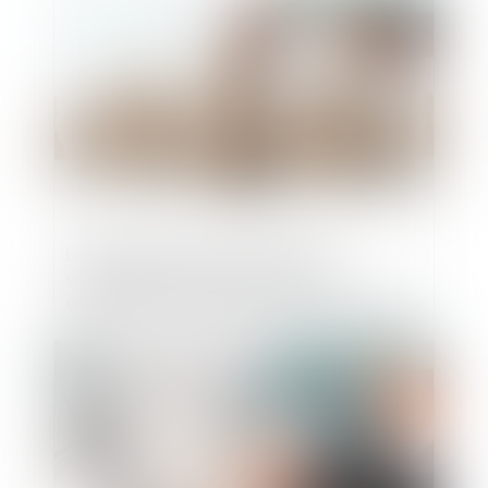
Le parasitisme économique est-il
caractérisé en présence de deux
collections de bijoux de luxe ressemblants
?
Publié le :
14/03/2025