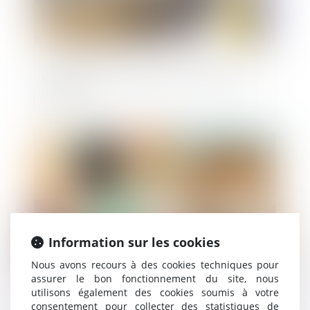
Escroquerie sur internet : quels sont les
recours ?
Publié le :
17/07/2024
Information sur les cookies
Nous avons recours à des cookies techniques pour
assurer le bon fonctionnement du site, nous
utilisons également des cookies soumis à votre
Obligation d’information et de conseil : le
consentement pour collecter des statistiques de