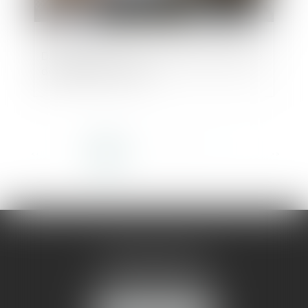
De l’appréciation de l’abus des clauses de
déchéance de terme
<<
<
1
2
3
4
5
6
7
...
>
>>
AMMA MONTPELLIER
1 rue du Pont de Lattes
34070 MONTPELLIER