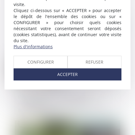
vendeur doit prendre en compte les
visite.
caractéristiques des matériaux vendus et
Cliquez ci-dessous sur « ACCEPTER » pour accepter
le dépôt de l'ensemble des cookies ou sur «
les conditions de transport
CONFIGURER » pour choisir quels cookies
Publié le :
04/10/2023
nécessitant votre consentement seront déposés
(cookies statistiques), avant de continuer votre visite
du site.
Plus d'informations
CONFIGURER
REFUSER
ACCEPTER
Procédure de surendettement :
incompatibilité avec la déchéance du
terme du prêt
Publié le :
05/07/2023