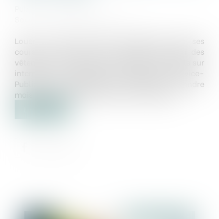
Publié le :
17/02/2025
Source :
www.service-public.fr
Louer un gîte, réserver des billets, faire ses
courses, s'abonner à un magazine, acheter des
vêtements... Il est pratique de faire ses achats sur
internet mais attention aux arnaques ! Service-
Public.fr vous explique les précautions à prendre
mais aussi à qui s'adresser en cas de litige...
Lire la suite
Publié le :
17/02/2025