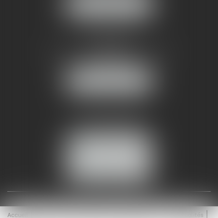
NOUS LOCALISER
AMMA NÎMES
93 Chem. Bas du Mas de Boudan
30000 NÎMES
NOUS LOCALISER
Tél :
04 99 74 01 09
Fax : 04 99 74 01 13
NOUS CONTACTER
ESPACE CLIENT
Accueil
Équipe
Médiation
Expertises
Actualités