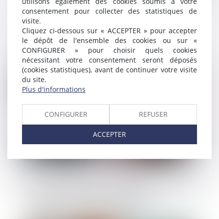
utilisons également des cookies soumis à votre
consentement pour collecter des statistiques de
visite.
Information annuelle de la caution :
Cliquez ci-dessous sur « ACCEPTER » pour accepter
l’obligation perdure jusqu’à l’extinction
le dépôt de l'ensemble des cookies ou sur «
totale de la dette !
CONFIGURER » pour choisir quels cookies
nécessitant votre consentement seront déposés
(cookies statistiques), avant de continuer votre visite
Publié le :
22/04/2025
du site.
Plus d'informations
CONFIGURER
REFUSER
ACCEPTER
Contrats de location avec option d’achat :
focus sur les clauses abusives et
l’information du consommateur