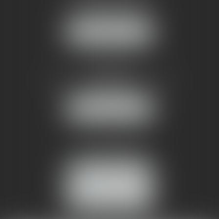
1 rue du Pont de Lattes
34070 MONTPELLIER
NOUS LOCALISER
AMMA NÎMES
93 Chem. Bas du Mas de Boudan
30000 NÎMES
NOUS LOCALISER
Tél :
04 99 74 01 09
Fax : 04 99 74 01 13
NOUS CONTACTER
ESPACE CLIENT