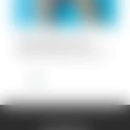
La garantie légale de conformité
s’applique également aux ventes
d’animaux domestiques de compagnie !
<<
<
1
2
3
4
5
6
7
...
>
>>
AMMA MONTPELLIER