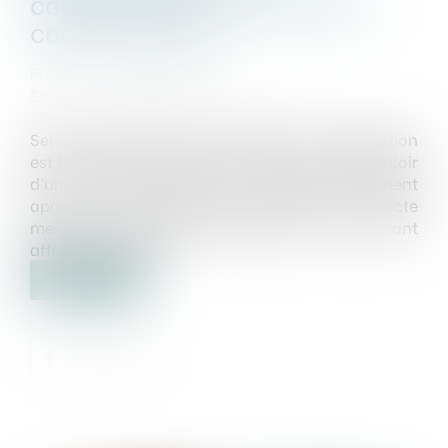
connaissance du vice par le
consommateur
Publié le :
07/07/2025
Source :
www.lemag-juridique.com
Selon l’article 1182 du Code civil, la confirmation
est l’acte par lequel celui qui pourrait se prévaloir
d’une nullité y renonce. Intervenant seulement
après la conclusion du contrat, cet acte
mentionne l’objet de l’obligation et le vice venant
affecter le contrat...
Lire la suite