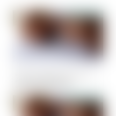
Publié le :
07/07/2025
Nullité et confirmation du contrat vicié :
zoom sur l’appréciation de la
connaissance du vice par le
consommateur
Publié le :
16/06/2025