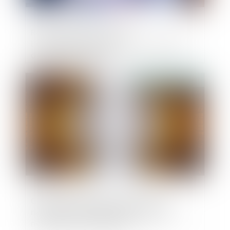
RGE chantier par chantier :
l'expérimentation lancée, une centaine
d'artisans candidats
Publié le :
12/05/2021
Garantie de parfait achèvement : la
notification des désordres préalable
nécessaire à l’assignation