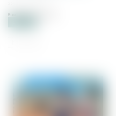
Source :
www.efl.fr
Base 100 en janvier 2010...
Lire la suite
Publié le :
17/06/2021