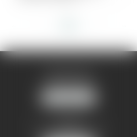
<<
<
...
21
22
23
24
25
26
27
...
>
>>
AMMA MONTPELLIER
1 rue du Pont de Lattes
34070 MONTPELLIER
NOUS LOCALISER
AMMA NÎMES
93 Chem. Bas du Mas de Boudan
30000 NÎMES