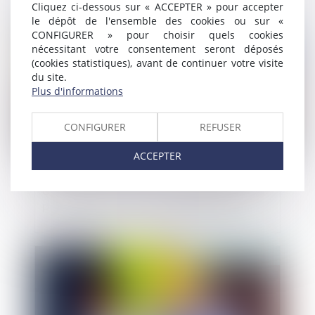
Cliquez ci-dessous sur « ACCEPTER » pour accepter
le dépôt de l'ensemble des cookies ou sur «
Publié le :
26/05/2021
CONFIGURER » pour choisir quels cookies
nécessitant votre consentement seront déposés
(cookies statistiques), avant de continuer votre visite
du site.
Plus d'informations
CONFIGURER
REFUSER
ACCEPTER
Une locataire voit une pelleteuse démolir
par erreur un mur de son appartement
Publié le :
20/05/2021