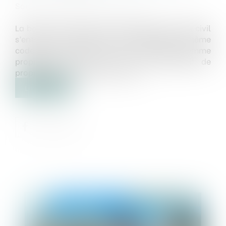
Source :
www.dalloz-actualite.fr
La bonne foi au sens de l’article 555 du code civil
s’entend par référence à l’article 550 du même
code et concerne celui qui possède comme
propriétaire en vertu d’un titre translatif de
propriété dont il ignore les vices...
Lire la suite
Publié le :
17/06/2021