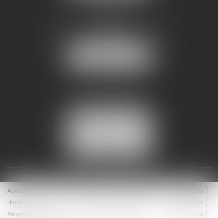
AMMA NÎMES
93 Chem. Bas du Mas de Boudan
30000 NÎMES
NOUS LOCALISER
Tél :
04 99 74 01 09
Fax : 04 99 74 01 13
NOUS CONTACTER
ESPACE CLIENT
Accueil
Équipe
Médiation
Expertises
Actualités
Honoraires
Contact
Enchères
Espace client
Paiement en ligne
Saisie immobilière
Plan du site