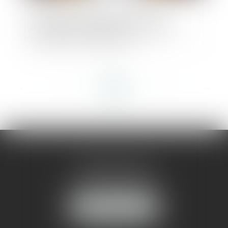
Garantie de parfait achèvement : la
notification des désordres préalable
nécessaire à l’assignation
<<
<
...
21
22
23
24
25
26
27
...
>
>>
AMMA MONTPELLIER
1 rue du Pont de Lattes
34070 MONTPELLIER
NOUS LOCALISER