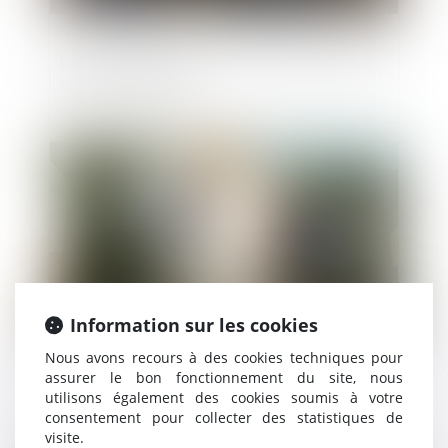
La notion de bonne foi au sens de l’article
555 du code civil
Publié le :
03/06/2021
Information sur les cookies
Nous avons recours à des cookies techniques pour
assurer le bon fonctionnement du site, nous
Indice national du bâtiment tous corps
utilisons également des cookies soumis à votre
d'état (BT 01)
consentement pour collecter des statistiques de
visite.