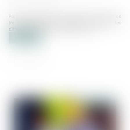
Source :
www.weka.fr
Pour nombre d’acteurs du logement, le projet de
loi présenté début mai 2024 va aggraver les
difficultés d’accès au logement social...
Lire la suite
Publié le :
03/07/2024