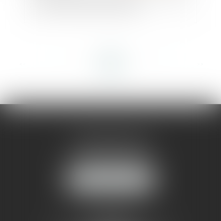
: revirement de jurisprudence
<<
<
...
3
4
5
6
7
8
9
...
>
>>
AMMA MONTPELLIER
1 rue du Pont de Lattes
34070 MONTPELLIER
NOUS LOCALISER
AMMA NÎMES