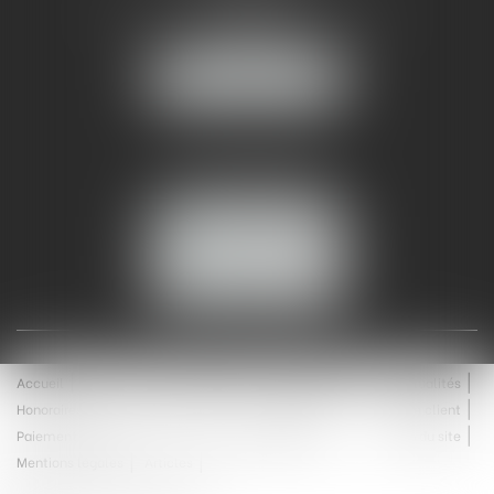
93 Chem. Bas du Mas de Boudan
30000 NÎMES
NOUS LOCALISER
Tél :
04 99 74 01 09
Fax : 04 99 74 01 13
NOUS CONTACTER
ESPACE CLIENT
Accueil
Équipe
Médiation
Expertises
Actualités
Honoraires
Contact
Enchères
Espace client
Paiement en ligne
Saisie immobilière
Plan du site
Mentions légales
Articles