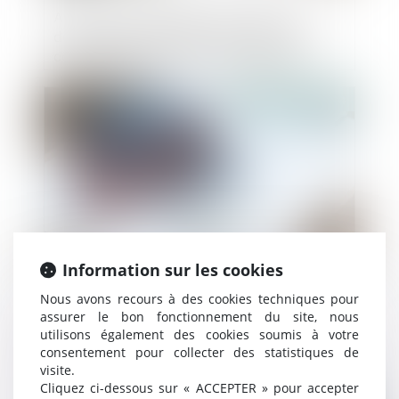
Assurance dommages-ouvrage : les
défauts de conformité aux stipulations
contractuelles ne sont pas couverts
Publié le :
19/06/2024
Information sur les cookies
Nous avons recours à des cookies techniques pour
Réception tacite : l’occupation des lieux
assurer le bon fonctionnement du site, nous
est insuffisante pour caractériser une
utilisons également des cookies soumis à votre
volonté non équivoque
consentement pour collecter des statistiques de
visite.
Cliquez ci-dessous sur « ACCEPTER » pour accepter
Publié le :
15/05/2024