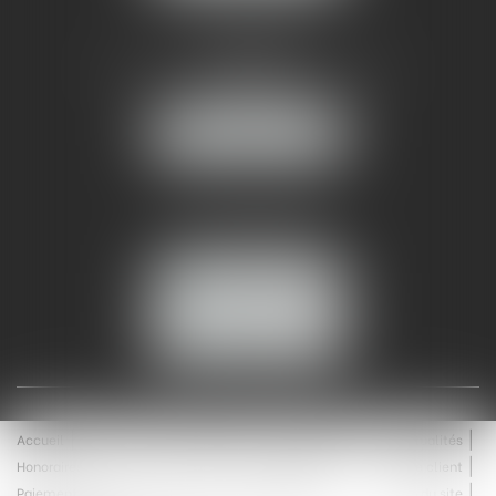
AMMA NÎMES
93 Chem. Bas du Mas de Boudan
30000 NÎMES
NOUS LOCALISER
Tél :
04 99 74 01 09
Fax : 04 99 74 01 13
NOUS CONTACTER
ESPACE CLIENT
Accueil
Équipe
Médiation
Expertises
Actualités
Honoraires
Contact
Enchères
Espace client
Paiement en ligne
Saisie immobilière
Plan du site