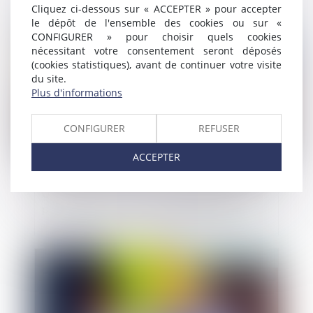
Cliquez ci-dessous sur « ACCEPTER » pour accepter
le dépôt de l'ensemble des cookies ou sur «
Publié le :
26/05/2021
CONFIGURER » pour choisir quels cookies
nécessitant votre consentement seront déposés
(cookies statistiques), avant de continuer votre visite
du site.
Plus d'informations
CONFIGURER
REFUSER
ACCEPTER
Une locataire voit une pelleteuse démolir
par erreur un mur de son appartement
Publié le :
20/05/2021