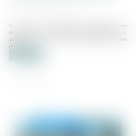
Publié le :
26/05/2021
Source :
www.lavieimmo.com
A Quimper, une pelleteuse démolissait une
maison en ruine collée à un immeuble. Mais il
semblerait que le mur mitoyen était plus fin que
prévu...
Lire la suite
Publié le :
17/06/2021