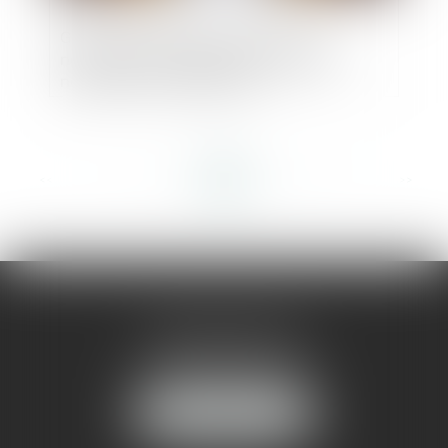
Garantie de parfait achèvement : la
notification des désordres préalable
nécessaire à l’assignation
<<
<
...
21
22
23
24
25
26
27
...
>
>>
AMMA MONTPELLIER
1 rue du Pont de Lattes
34070 MONTPELLIER
NOUS LOCALISER