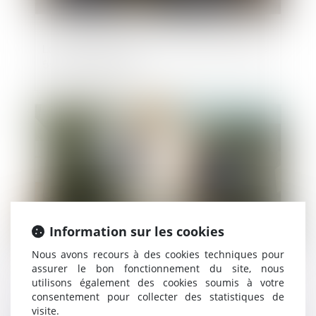
La notion de bonne foi au sens de l’article
555 du code civil
Publié le :
03/06/2021
Information sur les cookies
Nous avons recours à des cookies techniques pour
assurer le bon fonctionnement du site, nous
Indice national du bâtiment tous corps
utilisons également des cookies soumis à votre
d'état (BT 01)
consentement pour collecter des statistiques de
visite.