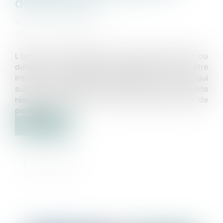
délai d’action
Publié le :
16/02/2022
Source :
www.efl.fr
L’action en garantie des vices de construction ou
défauts de conformité apparents doit être
introduite, à peine de forclusion, dans l’année qui
suit la réception des travaux, avec ou sans
réserves, ou dans les 13 mois après la prise de
possession...
Lire la suite