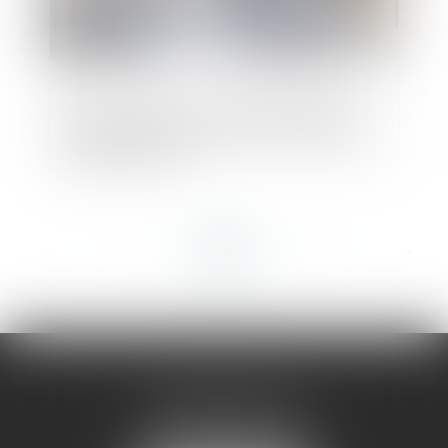
Vice ou défaut de conformité apparent :
les réserves sans incidence sur le départ
du délai d’action
<<
<
...
15
16
17
18
19
20
21
...
>
>>
AMMA MONTPELLIER
1 rue du Pont de Lattes
34070 MONTPELLIER