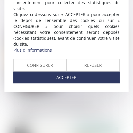
consentement pour collecter des statistiques de
Aides financières à la rénovation
visite.
énergétique
Cliquez ci-dessous sur « ACCEPTER » pour accepter
le dépôt de l'ensemble des cookies ou sur «
CONFIGURER » pour choisir quels cookies
nécessitant votre consentement seront déposés
Publié le :
06/04/2022
(cookies statistiques), avant de continuer votre visite
du site.
Plus d'informations
CONFIGURER
REFUSER
ACCEPTER
Celui qui invoque le caractère non
apparent d’un vice à la réception doit le
prouver
Publié le :
31/03/2022