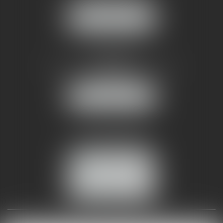
NOUS LOCALISER
AMMA NÎMES
93 Chem. Bas du Mas de Boudan
30000 NÎMES
NOUS LOCALISER
Tél :
04 99 74 01 09
Fax : 04 99 74 01 13
NOUS CONTACTER
ESPACE CLIENT