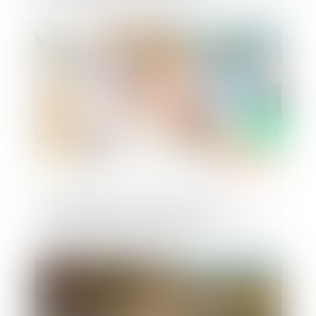
Publié le :
09/08/2024
Arrêté relatif à l’information des
consommateurs sur le prix des produits
dont la quantité a diminué
Publié le :
22/02/2024