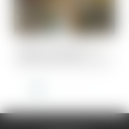
Loi Egalim 3 : vers un équilibre dans les
relations commerciales entre
l’agroalimentaire et la grande distribution
<<
<
1
2
3
4
5
6
7
>
>>