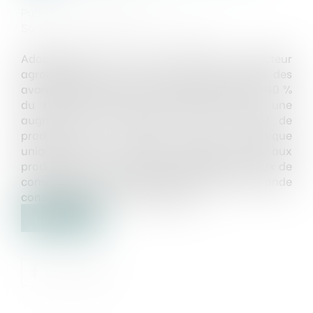
Publié le :
02/05/2025
Source :
www.lemag-juridique.com
Adoptée dans le but de soutenir le secteur
agroalimentaire, cette nouvelle loi autorise des
avantages promotionnels pouvant atteindre 40 %
du prix de vente au consommateur, ou une
augmentation équivalente de la quantité de
produit offert. Cette mesure s’applique
uniquement aux denrées alimentaires et aux
produits destinés à l’alimentation des animaux de
compagnie, à l’exclusion des produits de grande
consommation non alimentaires...
Lire la suite