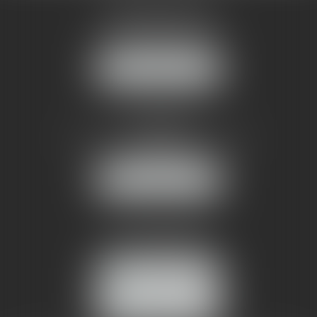
AMMA MONTPELLIER
1 rue du Pont de Lattes
34070 MONTPELLIER
NOUS LOCALISER
AMMA NÎMES
93 Chem. Bas du Mas de Boudan
30000 NÎMES
NOUS LOCALISER
Tél :
04 99 74 01 09
Fax : 04 99 74 01 13
NOUS CONTACTER
ESPACE CLIENT