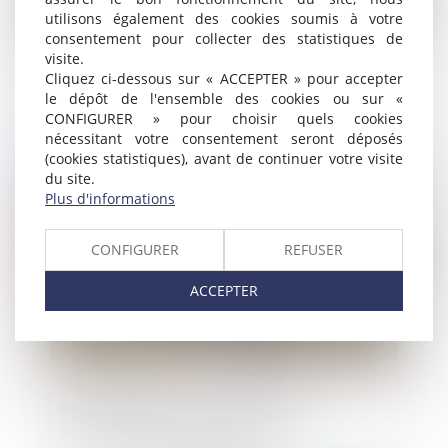
utilisons également des cookies soumis à votre
consentement pour collecter des statistiques de
visite.
Du nouveau sur la durée de l’autorisation
Cliquez ci-dessous sur « ACCEPTER » pour accepter
le dépôt de l'ensemble des cookies ou sur «
d’exploitation commerciale !
CONFIGURER » pour choisir quels cookies
nécessitant votre consentement seront déposés
(cookies statistiques), avant de continuer votre visite
Publié le :
05/12/2024
du site.
Plus d'informations
CONFIGURER
REFUSER
ACCEPTER
Responsabilité du transporteur et
arrimage des marchandises