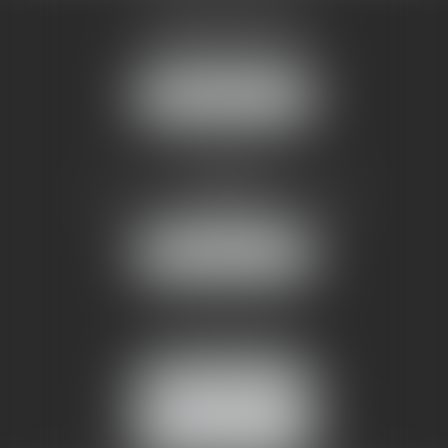
AMMA MONTPELLIER
1 rue du Pont de Lattes
34070 MONTPELLIER
NOUS LOCALISER
AMMA NÎMES
93 Chem. Bas du Mas de Boudan
30000 NÎMES
NOUS LOCALISER
Tél :
04 99 74 01 09
Fax : 04 99 74 01 13
NOUS CONTACTER
ESPACE CLIENT