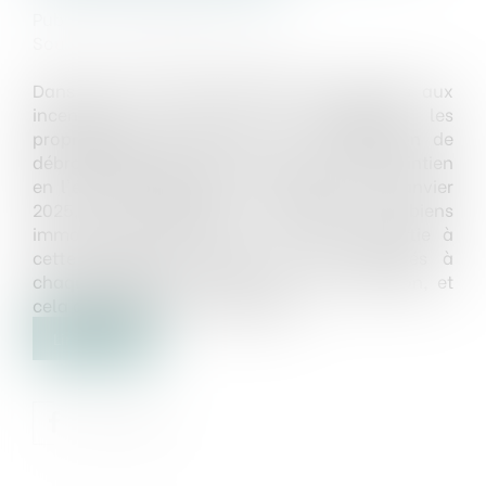
Publié le :
12/06/2024
Source :
www.service-public.fr
Dans des zones particulièrement exposées aux
incendies de forêt et de végétation, les
propriétaires sont soumis à une obligation de
débroussaillement de leur terrain et de maintien
en l'état débroussaillé. À compter du 1er janvier
2025, les acquéreurs et locataires de biens
immobiliers situés dans une zone assujettie à
cette obligation devront en être informés à
chaque étape de la vente ou de la location, et
cela dès l'annonce immobilière...
Lire la suite