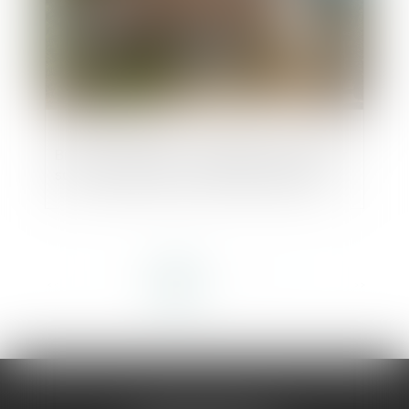
Biens immobiliers : l'obligation d'informer
sur le risque de feu de forêt est élargie
<<
<
1
2
3
4
5
6
7
>
>>