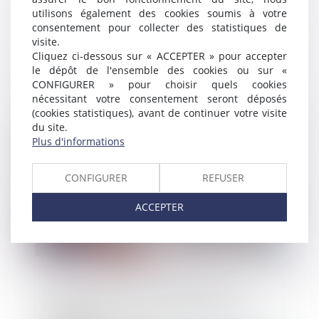
utilisons également des cookies soumis à votre
consentement pour collecter des statistiques de
visite.
Les modalités de séquestre sont sans effet
Cliquez ci-dessous sur « ACCEPTER » pour accepter
le dépôt de l'ensemble des cookies ou sur «
sur le point de départ du délai de
CONFIGURER » pour choisir quels cookies
prescription de l’action en récupération de
nécessitant votre consentement seront déposés
l’indemnité d’immobilisation
(cookies statistiques), avant de continuer votre visite
Publié le :
23/07/2024
du site.
Plus d'informations
CONFIGURER
REFUSER
ACCEPTER
Location meublée touristique : des
rebondissements qui n’en finissent pas