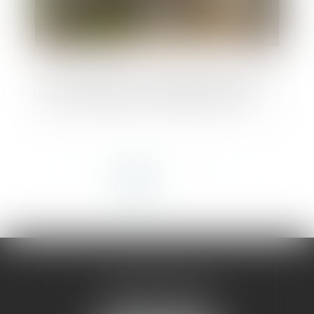
Biens immobiliers : l'obligation d'informer
sur le risque de feu de forêt est élargie
<<
<
1
2
3
4
5
6
7
>
>>
AMMA MONTPELLIER
1 rue du Pont de Lattes