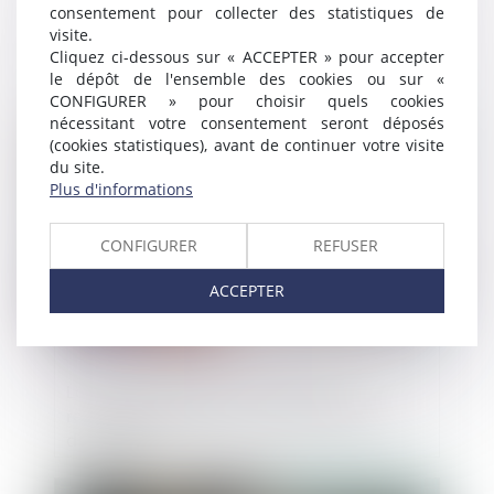
consentement pour collecter des statistiques de
Les modalités de séquestre sont sans effet
visite.
sur le point de départ du délai de
Cliquez ci-dessous sur « ACCEPTER » pour accepter
prescription de l’action en récupération de
le dépôt de l'ensemble des cookies ou sur «
l’indemnité d’immobilisation
CONFIGURER » pour choisir quels cookies
nécessitant votre consentement seront déposés
Publié le :
23/07/2024
(cookies statistiques), avant de continuer votre visite
du site.
Plus d'informations
CONFIGURER
REFUSER
ACCEPTER
Location meublée touristique : des
rebondissements qui n’en finissent pas
d’étonner !
Publié le :
25/06/2024