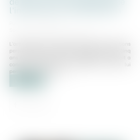
de l’action en récupération de
l’indemnité d’immobilisation
Publié le :
30/07/2024
Source :
www.lemag-juridique.com
L’article 2224 du Code civil dispose que les actions
personnelles ou mobilières se prescrivent par cinq
ans à compter du jour où le titulaire d'un droit a
connu ou aurait dû connaître les faits lui
permettant de l'exercer...
Lire la suite