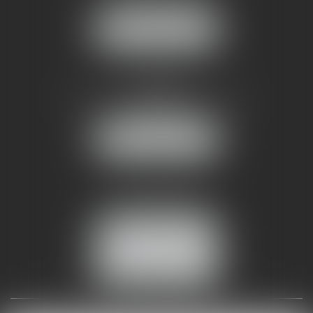
34070 MONTPELLIER
NOUS LOCALISER
AMMA NÎMES
93 Chem. Bas du Mas de Boudan
30000 NÎMES
NOUS LOCALISER
Tél :
04 99 74 01 09
Fax : 04 99 74 01 13
NOUS CONTACTER
ESPACE CLIENT