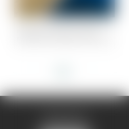
Participation du public pour certains
projets soumis à autorisation d'urbanisme
<<
<
1
2
3
4
5
6
7
...
>
>>
AMMA MONTPELLIER
1 rue du Pont de Lattes
34070 MONTPELLIER