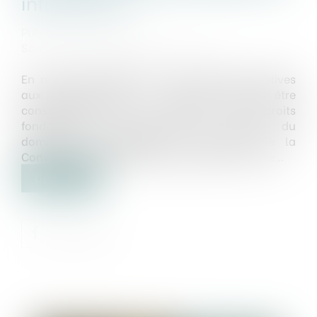
infractions ?
Publié le :
27/01/2025
Source :
www.lemag-juridique.com
En matière d’urbanisme, les infractions relatives
aux constructions et travaux doivent être
constatées dans le respect des droits
fondamentaux, notamment le respect du
domicile, conformément à l'article 8 de la
Convention européenne des droits de l’homme...
Lire la suite