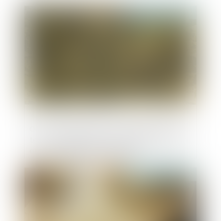
Publié le :
03/03/2025
OAP : l’appréciation de la qualification de
terrain à bâtir se fait à l’échelle de la zone
et non parcelle par parcelle !
Publié le :
17/02/2025