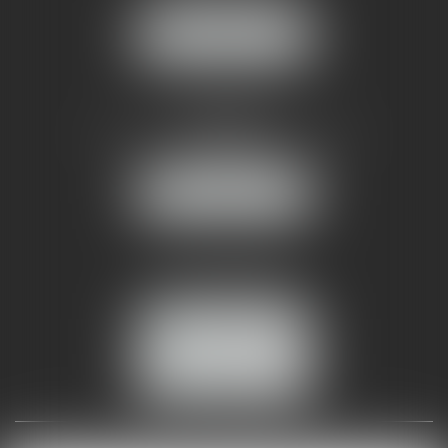
NOUS LOCALISER
AMMA NÎMES
93 Chem. Bas du Mas de Boudan
30000 NÎMES
NOUS LOCALISER
Tél :
04 99 74 01 09
Fax : 04 99 74 01 13
NOUS CONTACTER
ESPACE CLIENT