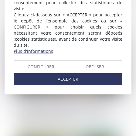
consentement pour collecter des statistiques de
Taxe d’urbanisme : des bugs sur les
visite.
déclarations des constructions
Cliquez ci-dessous sur « ACCEPTER » pour accepter
le dépôt de l'ensemble des cookies ou sur «
CONFIGURER » pour choisir quels cookies
nécessitant votre consentement seront déposés
Publié le :
27/01/2025
(cookies statistiques), avant de continuer votre visite
du site.
Plus d'informations
CONFIGURER
REFUSER
ACCEPTER
Constructions et travaux : la visite avec
consentement est-elle suffisante pour
établir des infractions ?
Publié le :
20/01/2025