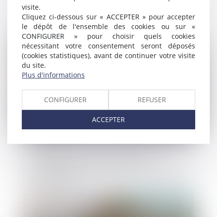
construction existante, même non
visite.
accompagné de travaux, nécessite une
Cliquez ci-dessous sur « ACCEPTER » pour accepter
le dépôt de l'ensemble des cookies ou sur «
déclaration préalable
CONFIGURER » pour choisir quels cookies
Publié le :
13/09/2024
nécessitant votre consentement seront déposés
(cookies statistiques), avant de continuer votre visite
du site.
Plus d'informations
CONFIGURER
REFUSER
ACCEPTER
Quelle sanction en cas d’absence
d’autorisation préalable pour la location
saisonnière ?
Publié le :
06/09/2024