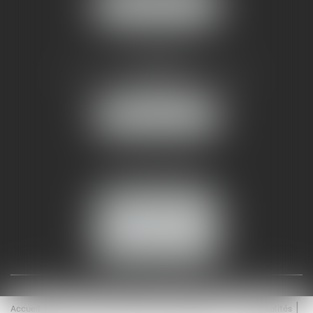
NOUS LOCALISER
AMMA NÎMES
93 Chem. Bas du Mas de Boudan
30000 NÎMES
NOUS LOCALISER
Tél :
04 99 74 01 09
Fax : 04 99 74 01 13
NOUS CONTACTER
ESPACE CLIENT
Accueil
Équipe
Médiation
Expertises
Actualités