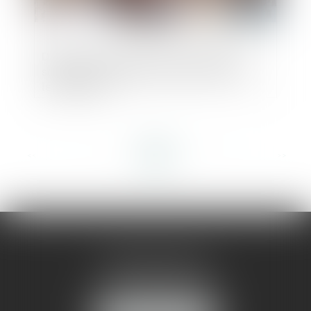
Défaut d’autorisation pour la location
saisonnière : quelle condamnation pour
les bailleurs ?
<<
<
...
3
4
5
6
7
8
9
...
>
>>
AMMA MONTPELLIER
1 rue du Pont de Lattes
34070 MONTPELLIER