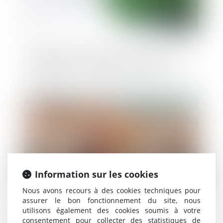
Végétaliser un bâtiment ouvre droit à des
dérogations aux règles d'urbanisme
Publié le :
20/09/2024
Information sur les cookies
Nous avons recours à des cookies techniques pour
assurer le bon fonctionnement du site, nous
utilisons également des cookies soumis à votre
Le changement de destination d’une
consentement pour collecter des statistiques de