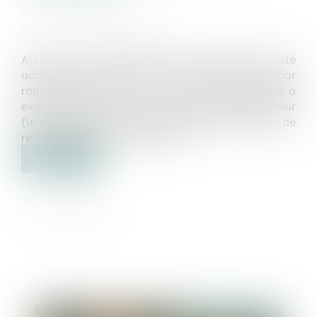
Publié le :
18/10/2024
Source :
www.vie-publique.fr
Alors que 373 100 permis de construire ont été
accordés en 2023, soit 115 900 de moins par
rapport à 2022 (-23,7%), la Cour des comptes a
examiné du point de vue du citoyen-demandeur
(le pétitionnaire) la procédure d’attribution ou de
refus des permis de construire...
Lire la suite
Publié le :
18/10/2024