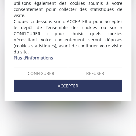
utilisons également des cookies soumis à votre
consentement pour collecter des statistiques de
visite.
Association syndicale et lotissement :
Cliquez ci-dessous sur « ACCEPTER » pour accepter
l'absence de transfert de propriété
le dépôt de l'ensemble des cookies ou sur «
n'entraîne pas la nullité des statuts !
CONFIGURER » pour choisir quels cookies
nécessitant votre consentement seront déposés
(cookies statistiques), avant de continuer votre visite
Publié le :
12/05/2025
du site.
Plus d'informations
CONFIGURER
REFUSER
ACCEPTER
Parc éolien et permis annulé : la
démolition jugée inopposable en raison
d’un changement de législation !