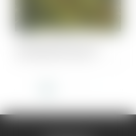
Airbnb et usage des locaux : pas de
rétroactivité pour la nouvelle loi
<<
<
1
2
3
4
5
6
7
...
>
>>
AMMA MONTPELLIER