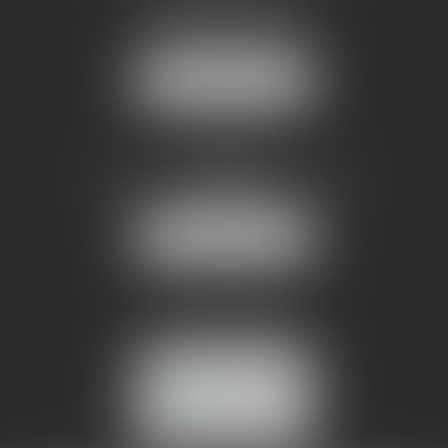
1 rue du Pont de Lattes
34070 MONTPELLIER
NOUS LOCALISER
AMMA NÎMES
93 Chem. Bas du Mas de Boudan
30000 NÎMES
NOUS LOCALISER
Tél :
04 99 74 01 09
Fax : 04 99 74 01 13
NOUS CONTACTER
ESPACE CLIENT