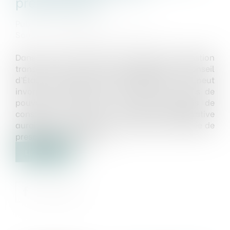
prescriptions
Publié le :
28/04/2025
Source :
www.lemag-juridique.com
Dans un avis rendu à la suite d’une question
transmise par un Tribunal administratif, le Conseil
d’État a précisé qu’un pétitionnaire ne peut
invoquer, à l’appui d’un recours pour excès de
pouvoir dirigé contre un refus de permis de
construire, le fait que l’autorité administrative
aurait pu ou dû assortir l’autorisation sollicitée de
prescriptions spéciales...
Lire la suite