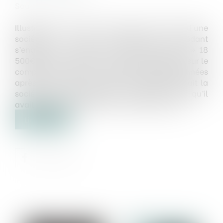
Source :
www.flf.fr
Illustration. Un acte de cession des titres d’une
société au prix de 1€ stipule que le cédant
s’engage « à remettre en compte courant » 18
500€ par la remise d’un chèque encaissable sur le
compte bancaire de la société. Quelques années
après avoir versé les fonds, le cédant poursuit la
société en remboursement en faisant valoir qu’il
avait effectué un apport en compte courant...
Lire la suite