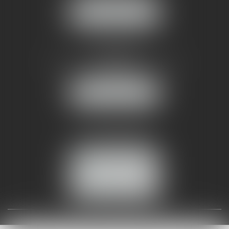
NOUS LOCALISER
AMMA NÎMES
93 Chem. Bas du Mas de Boudan
30000 NÎMES
NOUS LOCALISER
Tél :
04 99 74 01 09
Fax : 04 99 74 01 13
NOUS CONTACTER
ESPACE CLIENT