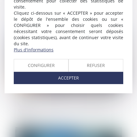
consentement pour collecter des statistiques de
Le mandat de représentation pour recevoir
visite.
les propositions de rectification doit être
Cliquez ci-dessous sur « ACCEPTER » pour accepter
suffisamment précis
le dépôt de l'ensemble des cookies ou sur «
CONFIGURER » pour choisir quels cookies
nécessitant votre consentement seront déposés
Publié le :
30/06/2021
(cookies statistiques), avant de continuer votre visite
du site.
Plus d'informations
CONFIGURER
REFUSER
ACCEPTER
Champ d'application de l'interdiction de
gérer
Publié le :
15/06/2021