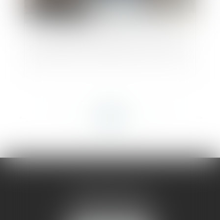
Sociétés civiles et risques en clair-obscur
<<
<
...
23
24
25
26
27
28
29
...
>
>>
AMMA MONTPELLIER
1 rue du Pont de Lattes
34070 MONTPELLIER