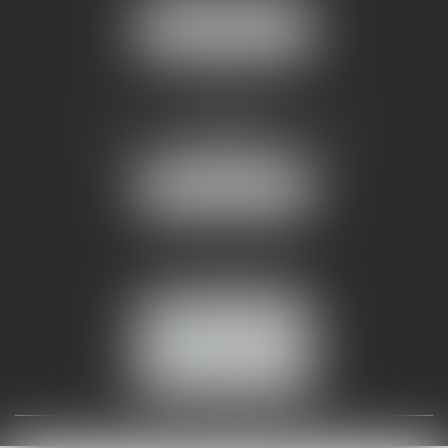
NOUS LOCALISER
AMMA NÎMES
93 Chem. Bas du Mas de Boudan
30000 NÎMES
NOUS LOCALISER
Tél :
04 99 74 01 09
Fax : 04 99 74 01 13
NOUS CONTACTER
ESPACE CLIENT