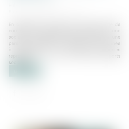
Publié le :
16/04/2025
Source :
www.lemag-juridique.com
En application de l’article L 223-14 du Code de
commerce, la cession de parts sociales dans une
société à responsabilité limitée (SARL) à une
personne étrangère à la société est subordonnée
à l’agrément de la majorité des associés
représentant au moins la moitié des parts
sociales...
Lire la suite