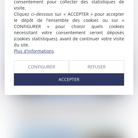
consentement pour collecter des statistiques de
Droit des sociétés : publication de deux
visite.
ordonnances réformant le régime des
Cliquez ci-dessous sur « ACCEPTER » pour accepter
nullités et les organismes de placement
le dépôt de l'ensemble des cookies ou sur «
collectif
CONFIGURER » pour choisir quels cookies
nécessitant votre consentement seront déposés
Publié le :
10/03/2025
(cookies statistiques), avant de continuer votre visite
du site.
Plus d'informations
CONFIGURER
REFUSER
ACCEPTER
Les décisions prises en assemblée lient les
associés, tant que la nullité n’a pas été
prononcée !
Publié le :
04/03/2025