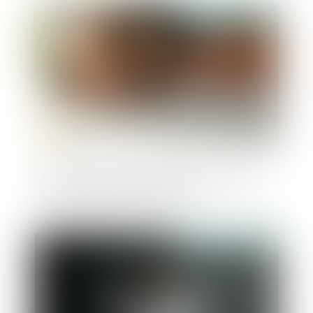
Publié le :
16/04/2025
Céder ses parts en SARL : que se passe-t-
il si la société ne répond pas ?
Publié le :
01/04/2025