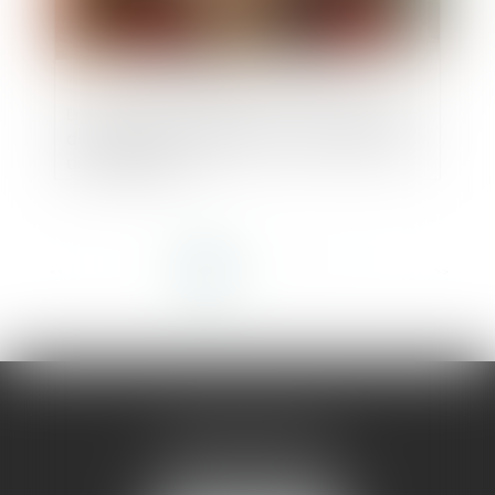
Le simple retard dans la transmission des
documents comptables ne constitue pas
une infraction
<<
<
1
2
3
4
5
6
7
...
>
>>
AMMA MONTPELLIER
1 rue du Pont de Lattes
34070 MONTPELLIER