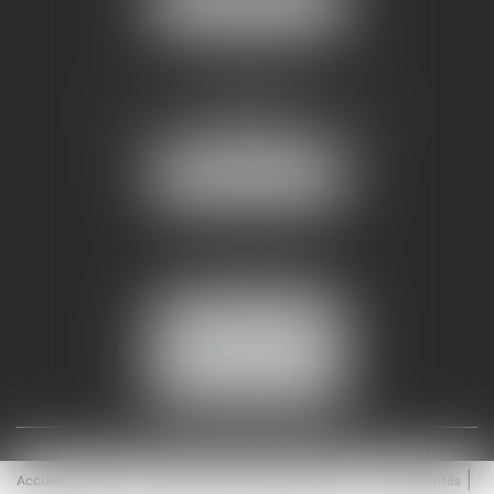
NOUS LOCALISER
AMMA NÎMES
93 Chem. Bas du Mas de Boudan
30000 NÎMES
NOUS LOCALISER
Tél :
04 99 74 01 09
Fax : 04 99 74 01 13
NOUS CONTACTER
ESPACE CLIENT
Accueil
Équipe
Médiation
Expertises
Actualités