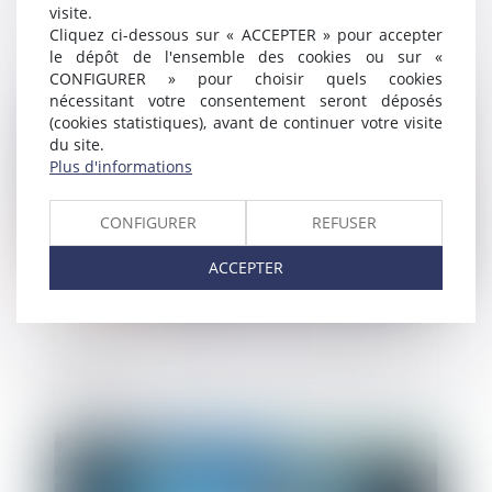
les propositions de rectification doit être
visite.
suffisamment précis
Cliquez ci-dessous sur « ACCEPTER » pour accepter
le dépôt de l'ensemble des cookies ou sur «
CONFIGURER » pour choisir quels cookies
Publié le :
30/06/2021
nécessitant votre consentement seront déposés
(cookies statistiques), avant de continuer votre visite
du site.
Plus d'informations
CONFIGURER
REFUSER
ACCEPTER
Champ d'application de l'interdiction de
gérer
Publié le :
15/06/2021