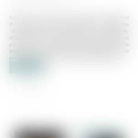
Source :
juridiconline.com
Doit être censuré l'arrêt qui prononce à l’encontre
du gérant d’une SARL une interdiction générale
"de diriger, gérer, administrer ou contrôler,
directement ou indirectement, toute entreprise ou
personne morale" sans exclure du champ de cette
interdiction les entreprises individuelles qui ne
sont ni commerciales ni artisanales ni agricoles...
Lire la suite
Publié le :
08/09/2021