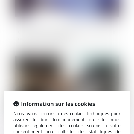
Comment faire l’approbation des comptes
annuels d’une société ?
Publié le :
04/08/2021
Information sur les cookies
Nous avons recours à des cookies techniques pour
assurer le bon fonctionnement du site, nous
utilisons également des cookies soumis à votre
Le mandat de représentation pour recevoir
consentement pour collecter des statistiques de