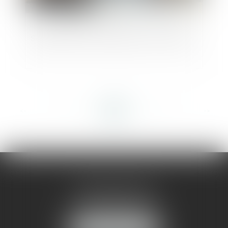
Sociétés civiles et risques en clair-obscur
<<
<
...
23
24
25
26
27
28
29
...
>
>>
AMMA MONTPELLIER
1 rue du Pont de Lattes
34070 MONTPELLIER