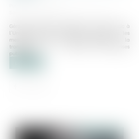
Publié le :
22/03/2022
Source :
www.lagazettedescommunes.com
Géraldine Chavrier, professeure de droit public à
l'Université Panthéon-Sorbonne, revient sur les
mesures de la loi 3DS consacrées à la
transparence et à l'agilité des entreprises
publiques ...
Lire la suite
Publié le :
22/03/2022