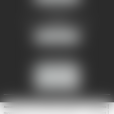
AMMA NÎMES
93 Chem. Bas du Mas de Boudan
30000 NÎMES
NOUS LOCALISER
Tél :
04 99 74 01 09
Fax : 04 99 74 01 13
NOUS CONTACTER
ESPACE CLIENT
Accueil
Équipe
Médiation
Expertises
Actualités
Honoraires
Contact
Enchères
Espace client