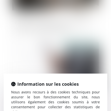
Adoption des décisions collectives dans
une SAS : à quelle majorité ?
Publié le :
02/03/2022
Information sur les cookies
Nous avons recours à des cookies techniques pour
assurer le bon fonctionnement du site, nous
utilisons également des cookies soumis à votre
Devoir de vigilance européen : le contenu
consentement pour collecter des statistiques de
de la proposition de directive