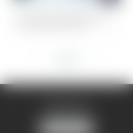
Une décision unanime doit être prise par
tous les associés de la société
<<
<
...
19
20
21
22
23
24
25
...
>
>>
AMMA MONTPELLIER
1 rue du Pont de Lattes
34070 MONTPELLIER
NOUS LOCALISER