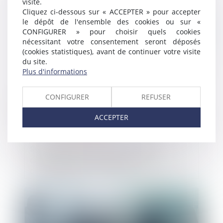
visite.
Cliquez ci-dessous sur « ACCEPTER » pour accepter
le dépôt de l'ensemble des cookies ou sur «
CONFIGURER » pour choisir quels cookies
Publié le :
22/02/2022
nécessitant votre consentement seront déposés
(cookies statistiques), avant de continuer votre visite
du site.
Plus d'informations
CONFIGURER
REFUSER
ACCEPTER
Secrétariat juridique des sociétés
commerciales : comment participer à la
constitution de la société ?
Publié le :
08/02/2022