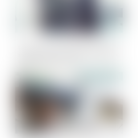
La décision du conseil d’administration de
mettre un terme au mandat d’un directeur
général constitue-t-elle
systématiquement une révocation ?
Publié le :
10/04/2024