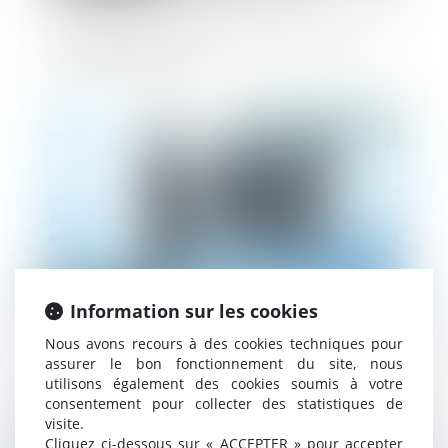
Précisions sur les avantages particuliers
des SA et des SAS
Publié le :
02/04/2024
Information sur les cookies
Nous avons recours à des cookies techniques pour
Fusion-absorption : le titre exécutoire est
assurer le bon fonctionnement du site, nous
transmis de plein droit
utilisons également des cookies soumis à votre
consentement pour collecter des statistiques de
visite.
Cliquez ci-dessous sur « ACCEPTER » pour accepter