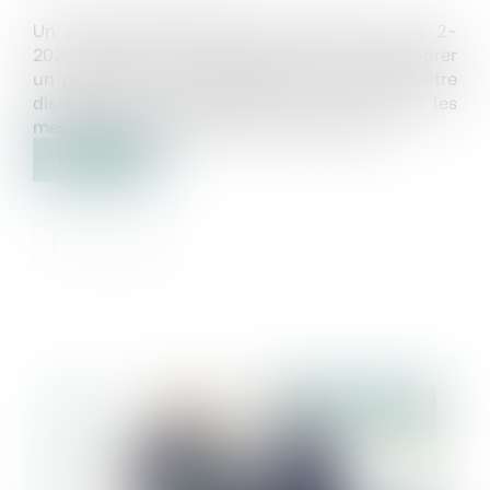
Un rapport parlementaire a été remis le 15-2-
2024 au Ministre de l'économie afin de préparer
un projet de loi de simplification qui devrait être
discuté par le parlement avant l'été. Voici les
mesures sociales figurant dans ce rapport...
Lire la suite
Publié le :
01/05/2024