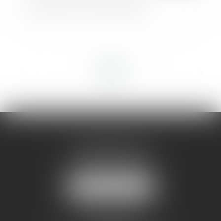
Simplifier la vie des entreprises
<<
<
...
6
7
8
9
10
11
12
...
>
>>
AMMA MONTPELLIER
1 rue du Pont de Lattes
34070 MONTPELLIER
NOUS LOCALISER