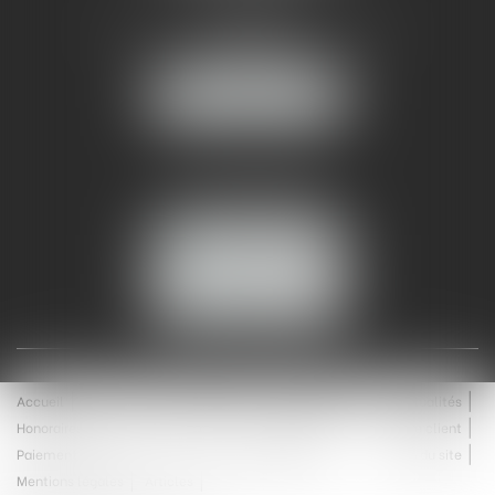
AMMA NÎMES
93 Chem. Bas du Mas de Boudan
30000 NÎMES
NOUS LOCALISER
Tél :
04 99 74 01 09
Fax : 04 99 74 01 13
NOUS CONTACTER
ESPACE CLIENT
Accueil
Équipe
Médiation
Expertises
Actualités
Honoraires
Contact
Enchères
Espace client
Paiement en ligne
Saisie immobilière
Plan du site
Mentions légales
Articles