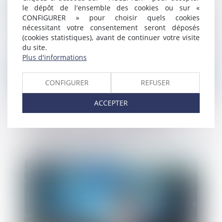
Publié le :
20/03/2024
le dépôt de l'ensemble des cookies ou sur «
CONFIGURER » pour choisir quels cookies
nécessitant votre consentement seront déposés
(cookies statistiques), avant de continuer votre visite
du site.
Plus d'informations
CONFIGURER
REFUSER
ACCEPTER
Conseil national du commerce : des
réformes majeures pour simplifier les
formalités commerciales
Publié le :
05/03/2024