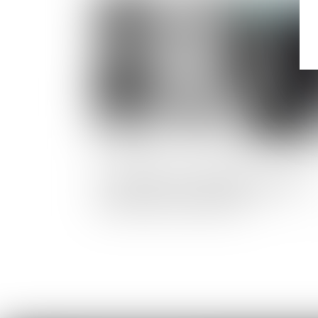
Publié le :
23/04/2
Concession d’un bien public : l’action d
concessionnaire n’échappe pas à la
prescription quinquennale