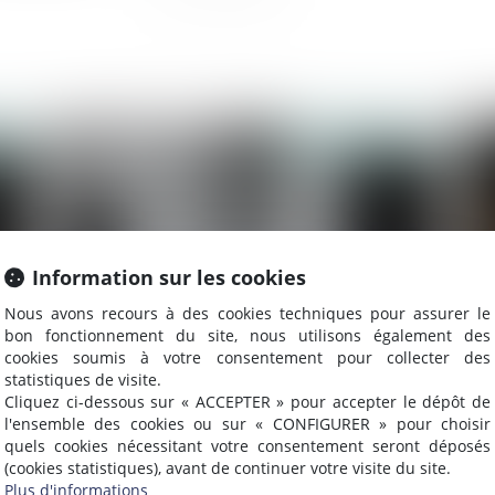
025
Publié le :
19/06/2025
Information sur les cookies
Nous avons recours à des cookies techniques pour assurer le
bon fonctionnement du site, nous utilisons également des
cookies soumis à votre consentement pour collecter des
statistiques de visite.
L’existence d’une procédure de
Qu
Cliquez ci-dessous sur « ACCEPTER » pour accepter le dépôt de
délaissement antérieure n’a aucun effet
dé
l'ensemble des cookies ou sur « CONFIGURER » pour choisir
quels cookies nécessitant votre consentement seront déposés
sur l’expropriation
d'
(cookies statistiques), avant de continuer votre visite du site.
Plus d'informations