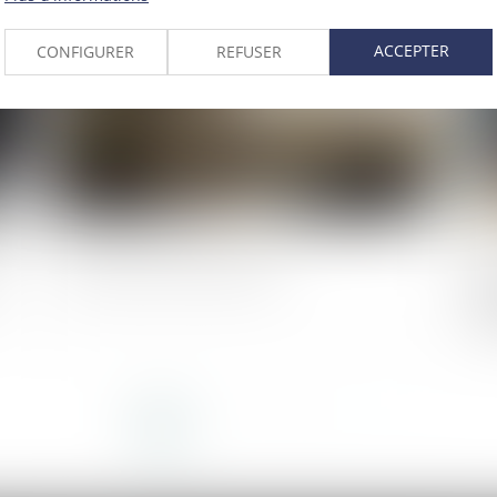
025
Publié le :
16/04/2025
ACCEPTER
CONFIGURER
REFUSER
u
Limites au droit de retrait
PL
l'
ma
<<
<
1
2
3
4
5
6
>
>>