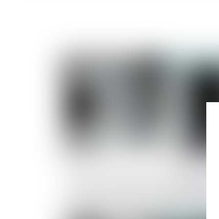
Publié le :
09/07/2
Même en présence d’un marché public,
l’action en concurrence déloyale entre
personnes de droit privé relève de la
compétence du juge judiciaire !