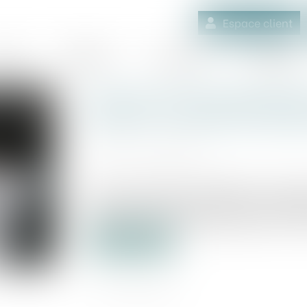
Espace client
quipe
Médiation
Expertises
Actualités
Quel est le droit applicab
public en matière d'assa
Publié le :
13/05/2025
Source :
www.weka.fr
Dans une réponse ministérielle, le gouve
réseaux dans le secteur de l'eau potab
mise en concurrence applicables aux cont
Lire la suite