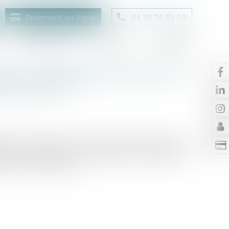
Paiement en ligne
04 99 74 01 09
Honoraires
Contact
Enchères
le à une délégation de service
inissement ?
rnement précise que les activités d'opérateur de
le sont soumises aux obligations nationales de
rats de concession...