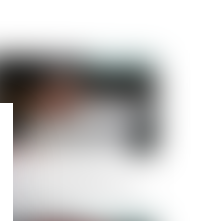
Publié le :
13/05/2025
el est le droit applicable à une
légation de service public en matière
assainissement ?