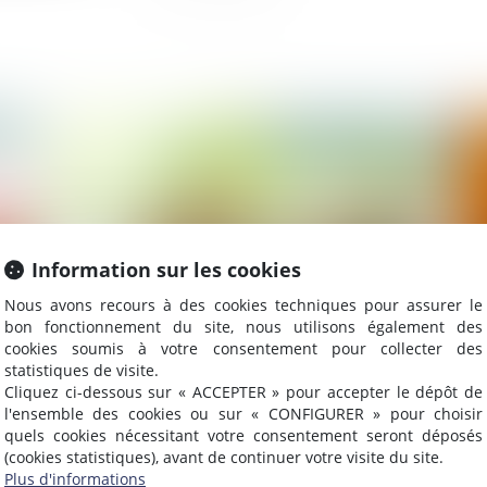
025
Publié le :
23/05/2025
Information sur les cookies
Nous avons recours à des cookies techniques pour assurer le
bon fonctionnement du site, nous utilisons également des
cookies soumis à votre consentement pour collecter des
statistiques de visite.
Première levée de fonds : 10 points clés
No
Cliquez ci-dessous sur « ACCEPTER » pour accepter le dépôt de
e
pour convaincre les investisseurs
l'ensemble des cookies ou sur « CONFIGURER » pour choisir
quels cookies nécessitant votre consentement seront déposés
le
(cookies statistiques), avant de continuer votre visite du site.
Plus d'informations