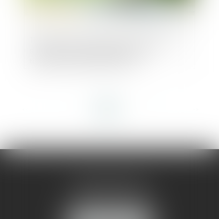
Theremia lève 3 millions d'euros pour sa
solution de personnalisation des
traitements médicamenteux
<<
<
1
2
3
4
5
6
7
...
>
>>
AMMA MONTPELLIER
1 rue du Pont de Lattes
34070 MONTPELLIER