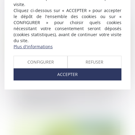
bien amorcer l’année
visite.
Cliquez ci-dessous sur « ACCEPTER » pour accepter
le dépôt de l'ensemble des cookies ou sur «
CONFIGURER » pour choisir quels cookies
Publié le :
11/12/2024
nécessitant votre consentement seront déposés
(cookies statistiques), avant de continuer votre visite
du site.
Plus d'informations
CONFIGURER
REFUSER
ACCEPTER
Happydemics réalise une levée de fonds
de 13 millions d’euros
Publié le :
04/12/2024