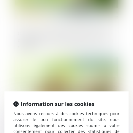
Google soutient Fazeshift dans une levée
de fonds de 4 millions de dollars pour son
agent IA
Publié le :
10/01/2025
Information sur les cookies
Nous avons recours à des cookies techniques pour
assurer le bon fonctionnement du site, nous
utilisons également des cookies soumis à votre
Trois importantes levées de fonds pour
consentement pour collecter des statistiques de