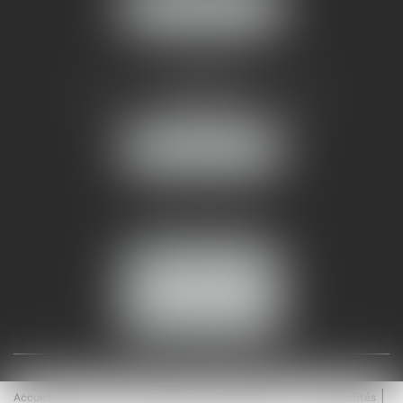
NOUS LOCALISER
AMMA NÎMES
93 Chem. Bas du Mas de Boudan
30000 NÎMES
NOUS LOCALISER
Tél :
04 99 74 01 09
Fax : 04 99 74 01 13
NOUS CONTACTER
ESPACE CLIENT
Accueil
Équipe
Médiation
Expertises
Actualités