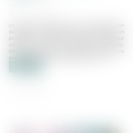
Publié le :
10/01/2025
Source :
fr.le360.ma
La Banque centrale populaire, le Crédit agricole
du Maroc et Label’Vie ont clos l’année 2024 en
procédant à trois levées de fonds, dont la valeur
cumulée a atteint 3,2 milliards de dirhams.
Objectif partagé: se doter des moyens nécessaires
pour d’importants investissements à venir...
Lire la suite
Publié le :
24/01/2025