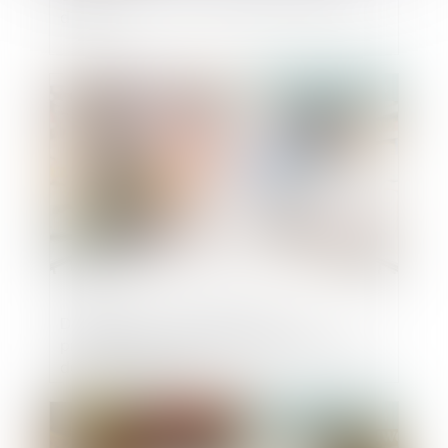
d’été !
Publié le :
23/05/2024
Distribution d'échantillon par un
professionnel : sur demande uniquement
du consommateur
Publié le :
06/03/2024