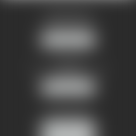
AMMA MONTPELLIER
1 rue du Pont de Lattes
34070 MONTPELLIER
NOUS LOCALISER
AMMA NÎMES
93 Chem. Bas du Mas de Boudan
30000 NÎMES
NOUS LOCALISER
Tél :
04 99 74 01 09
Fax : 04 99 74 01 13
NOUS CONTACTER