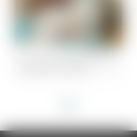
Les promotions sur les produits d’hygiène
et d’entretien sont encadrées
<<
<
1
2
3
4
5
>
>>