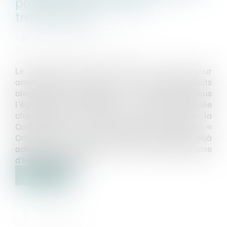
produits alimentaires
transformés
Publié le :
05/06/2024
Source :
www.economie.gouv.fr
Le mercredi 13 mars 2024, un travail pour
améliorer l’information sur l’origine des produits
alimentaires transformés a été engagé sous
l’égide d’Olivia Grégoire, ministre déléguée
chargée des Entreprises, du Tourisme et de la
Consommation. Une démarche baptisée «
Origine-Info » est entérinée. 82 marques ont déjà
adhéré à la démarche pour une première phase
d’expérimentation...
Lire la suite