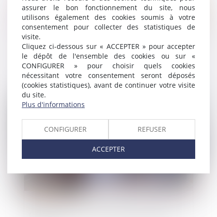
assurer le bon fonctionnement du site, nous
utilisons également des cookies soumis à votre
consentement pour collecter des statistiques de
visite.
Cliquez ci-dessous sur « ACCEPTER » pour accepter
Consommation : avec Origine’Info vers
le dépôt de l'ensemble des cookies ou sur «
une meilleure transparence de l’origine
CONFIGURER » pour choisir quels cookies
nécessitant votre consentement seront déposés
des produits alimentaires transformés
(cookies statistiques), avant de continuer votre visite
du site.
Publié le :
29/05/2024
Plus d'informations
CONFIGURER
REFUSER
ACCEPTER
Commerçants : prenez date des soldes