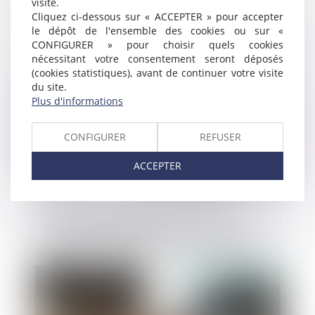
visite.
location longue durée
Cliquez ci-dessous sur « ACCEPTER » pour accepter
le dépôt de l'ensemble des cookies ou sur «
CONFIGURER » pour choisir quels cookies
Publié le :
14/11/2024
nécessitant votre consentement seront déposés
(cookies statistiques), avant de continuer votre visite
du site.
Plus d'informations
CONFIGURER
REFUSER
ACCEPTER
Clôture pour insuffisance d’actif et
responsabilité du dirigeant : seules les
dettes nées antérieurement au jugement
d’ouverture sont prises en compte
Publié le :
08/11/2024