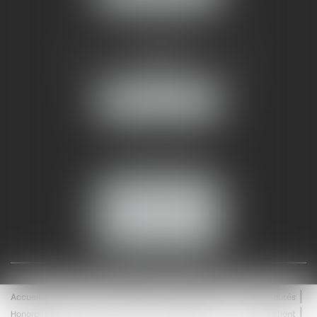
AMMA NÎMES
93 Chem. Bas du Mas de Boudan
30000 NÎMES
NOUS LOCALISER
Tél :
04 99 74 01 09
Fax : 04 99 74 01 13
NOUS CONTACTER
ESPACE CLIENT
Accueil
Équipe
Médiation
Expertises
Actualités
Honoraires
Contact
Enchères
Espace client