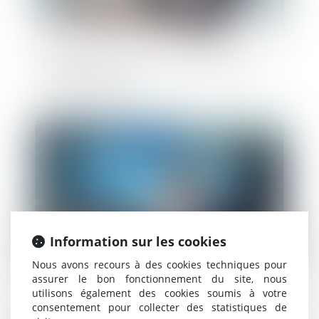
Défaillance d'une entreprise partenaire :
comment réagir ?
Publié le :
21/11/2024
Information sur les cookies
Nous avons recours à des cookies techniques pour
assurer le bon fonctionnement du site, nous
utilisons également des cookies soumis à votre
Procédure collective : revendication d'un
consentement pour collecter des statistiques de
véhicule après la rupture du contrat de