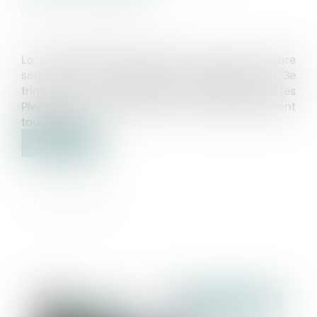
Publié le :
31/10/2024
Source :
www.legifiscal.fr
La société Altares a publié ce mardi 15 octobre
son étude les défaillances d’entreprises au 3e
trimestre. Leur nombre est en hausse de 20% et les
PME de plus de 50 salariés sont particulièrement
touchées...
Lire la suite
Publié le :
06/12/2024