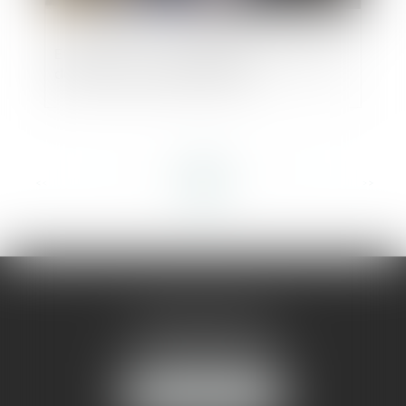
Etude Altares : les défaillances en hausse
de 20% au 3e trimestre 2024
<<
<
...
2
3
4
5
6
7
8
...
>
>>
AMMA MONTPELLIER
1 rue du Pont de Lattes
34070 MONTPELLIER
NOUS LOCALISER