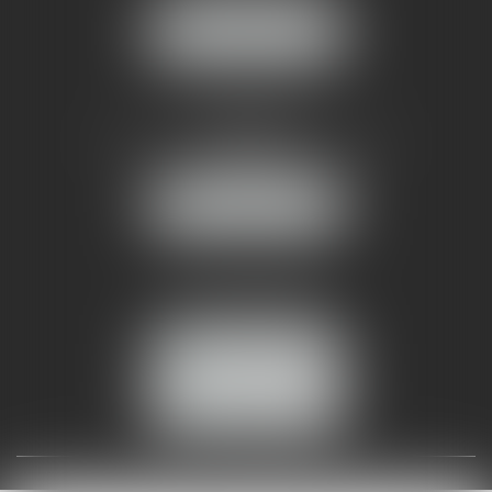
NOUS LOCALISER
AMMA NÎMES
93 Chem. Bas du Mas de Boudan
30000 NÎMES
NOUS LOCALISER
Tél :
04 99 74 01 09
Fax : 04 99 74 01 13
NOUS CONTACTER
ESPACE CLIENT