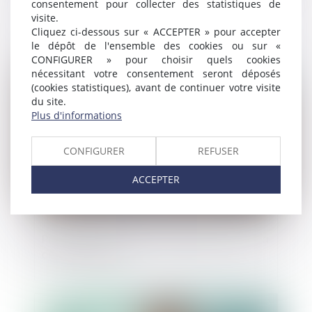
consentement pour collecter des statistiques de
Comment s'apprécie le caractère
visite.
volontaire du retard de la déclaration de
Cliquez ci-dessous sur « ACCEPTER » pour accepter
cessation des paiements ?
le dépôt de l'ensemble des cookies ou sur «
CONFIGURER » pour choisir quels cookies
nécessitant votre consentement seront déposés
Publié le :
17/03/2022
(cookies statistiques), avant de continuer votre visite
du site.
Plus d'informations
CONFIGURER
REFUSER
ACCEPTER
Prorogation du délai d’établissement de la
créance fiscale
Publié le :
10/03/2022