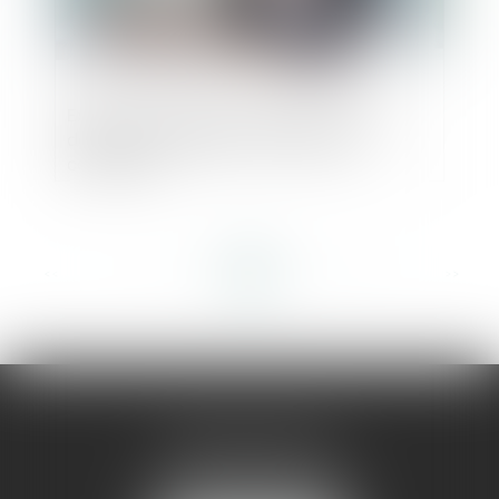
Exécution du plan de redressement en
dépit de la disparition du fonds de
commerce
<<
<
...
17
18
19
20
21
22
23
...
>
>>
AMMA MONTPELLIER
1 rue du Pont de Lattes
34070 MONTPELLIER