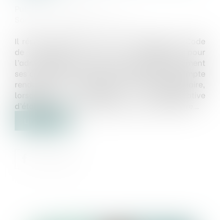
Publié le :
17/03/2022
Source :
www.actu-juridique.fr
Il résulte de l’article L. 622-24, alinéa 4, du Code
de commerce que la possibilité pour
l’administration fiscale d’établir définitivement
ses créances jusqu’au dépôt au greffe du compte
rendu de fin de mission du mandataire judiciaire,
lorsqu’une procédure administrative
d’établissement de l’impôt a été mise en œuvre...
Lire la suite