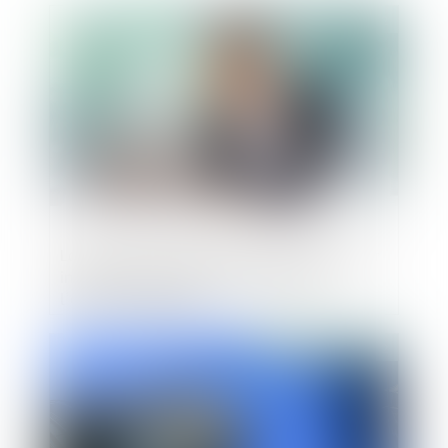
Publié le :
07/04/2022
La clôture de la liquidation judiciaire pour
insuffisance d'actif ne profite pas à
l'époux codébiteur
Publié le :
01/04/2022