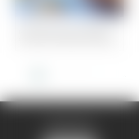
Le gouvernement lance un baromètre
annuel pour la transmission d’entreprise
<<
<
1
2
3
4
5
6
7
...
>
>>
AMMA MONTPELLIER
1 rue du Pont de Lattes
34070 MONTPELLIER