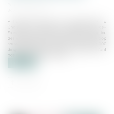
Publié le :
07/07/2025
Source :
www.jss.fr
A l'occasion des 100 ans du réseau CMA, la
Chambre de métiers et de l’artisanat Île-de-
France a mis en lumière la question de la reprise
des entreprises. Un sujet crucial, mais encore trop
souvent négligé. Dans la région, près de 50 000
dirigeants ont plus de 60 ans : beaucoup n’ont
pas encore anticipé la question...
Lire la suite