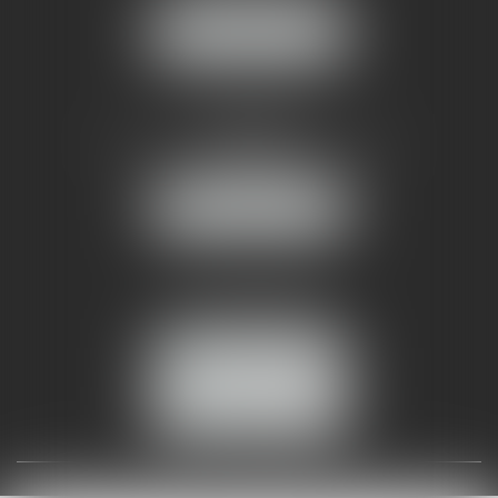
NOUS LOCALISER
AMMA NÎMES
93 Chem. Bas du Mas de Boudan
30000 NÎMES
NOUS LOCALISER
Tél :
04 99 74 01 09
Fax : 04 99 74 01 13
NOUS CONTACTER
ESPACE CLIENT