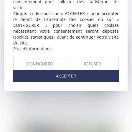
consentement pour collecter des statistiques de
Bien anticiper sa transmission, un enjeu
visite.
majeur pour les entreprises franciliennes
Cliquez ci-dessous sur « ACCEPTER » pour accepter
le dépôt de l'ensemble des cookies ou sur «
CONFIGURER » pour choisir quels cookies
nécessitant votre consentement seront déposés
Publié le :
30/06/2025
(cookies statistiques), avant de continuer votre visite
du site.
Plus d'informations
CONFIGURER
REFUSER
ACCEPTER
Bien anticiper sa transmission, un enjeu
majeur pour les entreprises franciliennes
Publié le :
23/06/2025