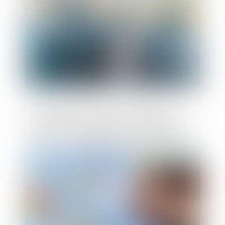
Les managers de la société Tennispro
reprennent la direction de l'entreprise et
préservent l'emploi après une procédure
de sauvegarde
Publié le :
16/06/2025