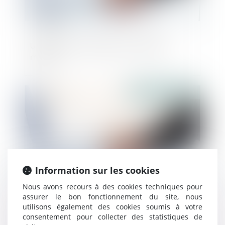
Une cession d’entreprise rondement
menée
Publié le :
04/11/2024
Information sur les cookies
Nous avons recours à des cookies techniques pour
assurer le bon fonctionnement du site, nous
utilisons également des cookies soumis à votre
Valoriser son entreprise et optimiser sa
consentement pour collecter des statistiques de
transmission