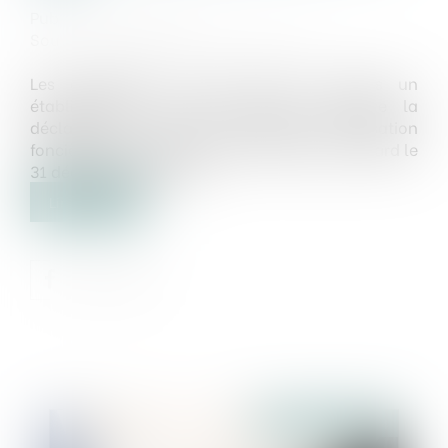
Publié le :
16/12/2024
Source :
cabinet-rs.expert-infos.com
Les entreprises qui ont créé ou acquis un
établissement en 2024 doivent souscrire la
déclaration n° 1447-C au titre de la cotisation
foncière des entreprises (CFE) 2025 au plus tard le
31 décembre prochain...
Lire la suite
Publié le :
16/12/2024