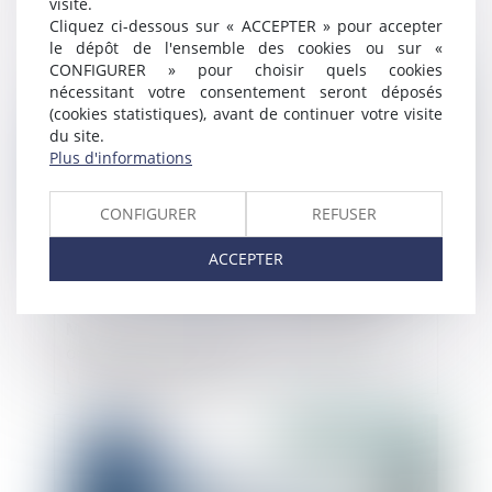
visite.
Cliquez ci-dessous sur « ACCEPTER » pour accepter
le dépôt de l'ensemble des cookies ou sur «
CONFIGURER » pour choisir quels cookies
Publié le :
29/07/2024
nécessitant votre consentement seront déposés
(cookies statistiques), avant de continuer votre visite
du site.
Plus d'informations
CONFIGURER
REFUSER
ACCEPTER
Modification inopinée d'un contrat de
cession de titres avant la signature de
l'acte : l'abus écarté
Publié le :
23/07/2024