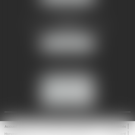
AMMA NÎMES
93 Chem. Bas du Mas de Boudan
30000 NÎMES
NOUS LOCALISER
Tél :
04 99 74 01 09
Fax : 04 99 74 01 13
NOUS CONTACTER
ESPACE CLIENT
Accueil
Équipe
Médiation
Expertises
Actualités
Honoraires
Contact
Enchères
Espace client