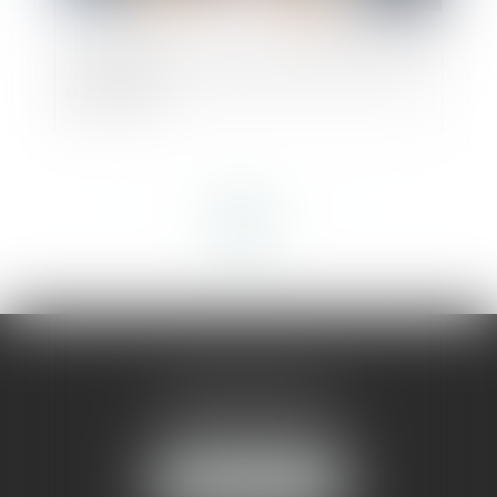
Transmettre les entreprises familiales, défi
permanent
<<
<
1
2
3
4
5
6
7
...
>
>>
AMMA MONTPELLIER
1 rue du Pont de Lattes
34070 MONTPELLIER
NOUS LOCALISER