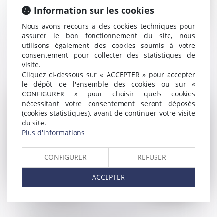
Information sur les cookies
Nous avons recours à des cookies techniques pour
assurer le bon fonctionnement du site, nous
utilisons également des cookies soumis à votre
Droit au retrait litigieux : rappels
consentement pour collecter des statistiques de
procéduraux
visite.
Cliquez ci-dessous sur « ACCEPTER » pour accepter
le dépôt de l'ensemble des cookies ou sur «
CONFIGURER » pour choisir quels cookies
Publié le :
17/12/2024
nécessitant votre consentement seront déposés
(cookies statistiques), avant de continuer votre visite
du site.
Plus d'informations
CONFIGURER
REFUSER
ACCEPTER
Effet de la liquidation judiciaire sur le