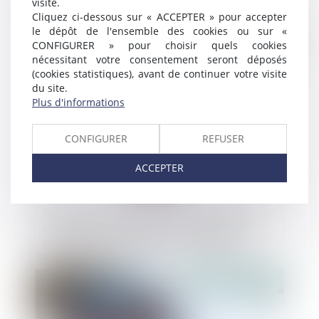
visite.
Cliquez ci-dessous sur « ACCEPTER » pour accepter
le dépôt de l'ensemble des cookies ou sur «
CONFIGURER » pour choisir quels cookies
Publié le :
13/11/2024
nécessitant votre consentement seront déposés
(cookies statistiques), avant de continuer votre visite
du site.
Plus d'informations
CONFIGURER
REFUSER
ACCEPTER
Modification des contrats d’abonnement
Internet ou de téléphonie : la DGCCRF
appelle les consommateurs à rester
vigilants
Publié le :
13/11/2024