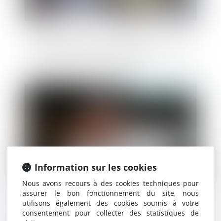
Concurrence: Trois banques sanctionnées
au Luxembourg pour infraction
Publié le :
13/11/2024
Information sur les cookies
Nous avons recours à des cookies techniques pour
assurer le bon fonctionnement du site, nous
utilisons également des cookies soumis à votre
L'acheteur doit payer le titulaire même en
consentement pour collecter des statistiques de
cas de compte bancaire piraté