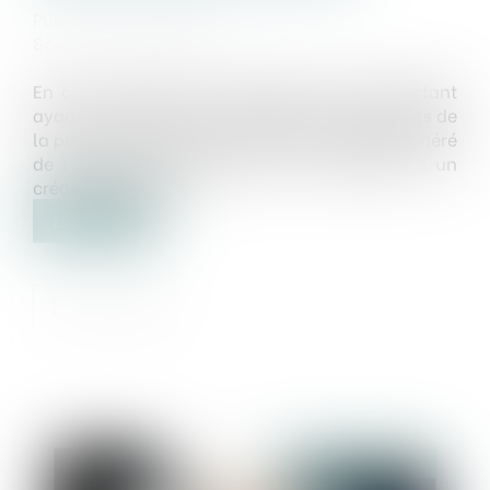
Publié le :
13/11/2024
Source :
www.weka.fr
En cas de fraude sur l’identité du cocontractant
ayant conduit au détournement des paiements de
la personne publique, l’acheteur n’est pas exonéré
de l’obligation de payer par le versement à un
créancier apparent...
Lire la suite
Publié le :
14/11/2024