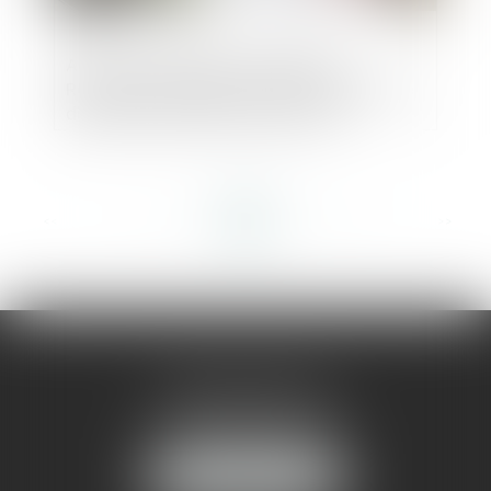
Aides à la transition énergétique -
Rénovation globale d’une copropriété : le
dispositif Coup de pouce évolue
<<
<
...
53
54
55
56
57
58
59
...
>
>>
AMMA MONTPELLIER
1 rue du Pont de Lattes
34070 MONTPELLIER
NOUS LOCALISER