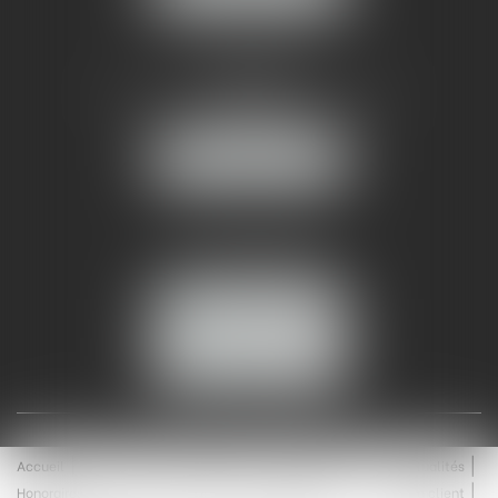
AMMA NÎMES
93 Chem. Bas du Mas de Boudan
30000 NÎMES
NOUS LOCALISER
Tél :
04 99 74 01 09
Fax : 04 99 74 01 13
NOUS CONTACTER
ESPACE CLIENT
Accueil
Équipe
Médiation
Expertises
Actualités
Honoraires
Contact
Enchères
Espace client