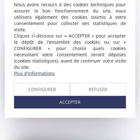
Nous avons recours à des cookies techniques pour
assurer le bon fonctionnement du site, nous
utilisons également des cookies soumis à votre
consentement pour collecter des statistiques de
visite.
Cliquez ci-dessous sur « ACCEPTER » pour accepter
le dépôt de l'ensemble des cookies ou sur «
CONFIGURER » pour choisir quels cookies
Publié le :
14/05/2025
nécessitant votre consentement seront déposés
(cookies statistiques), avant de continuer votre visite
du site.
Plus d'informations
CONFIGURER
REFUSER
ACCEPTER
Les actes préparatoires à une nouvelle
activité ne constituent pas une violation
de la clause de non-concurrence !