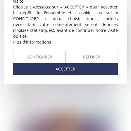
visite.
documents d'urbanisme
Cliquez ci-dessous sur « ACCEPTER » pour accepter
le dépôt de l'ensemble des cookies ou sur «
CONFIGURER » pour choisir quels cookies
Publié le :
03/01/2025
nécessitant votre consentement seront déposés
(cookies statistiques), avant de continuer votre visite
du site.
Plus d'informations
CONFIGURER
REFUSER
ACCEPTER
Procédure de surendettement et fraude :
retour sur les limites de l’effacement des
dettes
Publié le :
02/01/2025