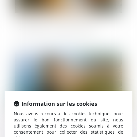
Le bisphénol A interdit en Europe
Publié le :
03/01/2025
Information sur les cookies
Nous avons recours à des cookies techniques pour
assurer le bon fonctionnement du site, nous
utilisons également des cookies soumis à votre
Environnement et urbanisme : schémas
consentement pour collecter des statistiques de
d'aménagement et de gestion des eaux et