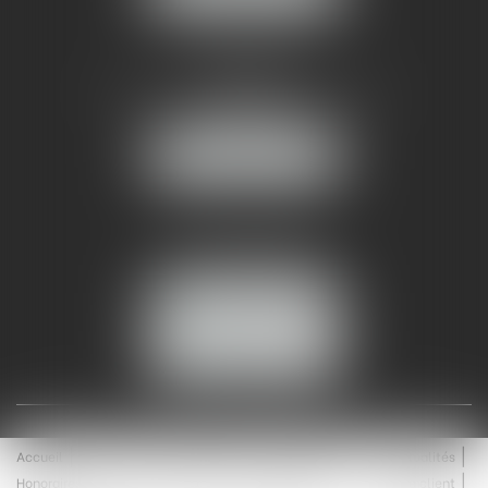
AMMA NÎMES
93 Chem. Bas du Mas de Boudan
30000 NÎMES
NOUS LOCALISER
Tél :
04 99 74 01 09
Fax : 04 99 74 01 13
NOUS CONTACTER
ESPACE CLIENT
Accueil
Équipe
Médiation
Expertises
Actualités
Honoraires
Contact
Enchères
Espace client