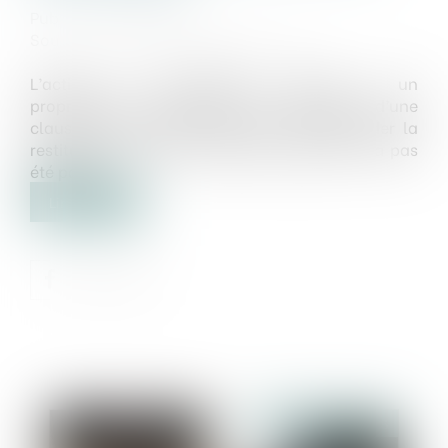
Publié le :
02/01/2025
Source :
www.lemag-juridique.com
L’action en revendication permet à un
propriétaire, notamment en présence d’une
clause de réserve de propriété, de demander la
restitution d’un bien vendu pour lequel il n’a pas
été payé...
Lire la suite
Publié le :
08/01/2025