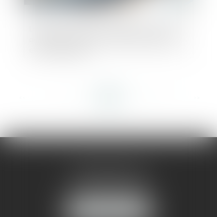
Loi AGEC : nouvelles obligations pour les
acheteurs publics en termes de réemploi
et de recyclage
<<
<
...
44
45
46
47
48
49
50
...
>
>>
AMMA MONTPELLIER
1 rue du Pont de Lattes
34070 MONTPELLIER
NOUS LOCALISER