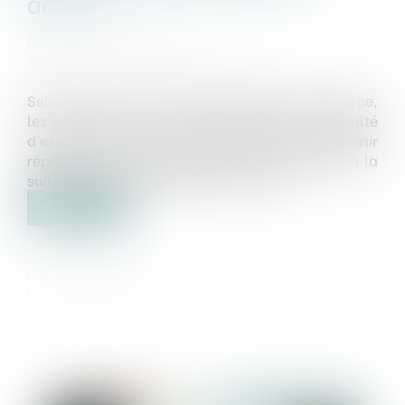
action !
Publié le :
20/05/2025
Source :
www.lemag-juridique.com
Selon l’article L. 223-22 du Code de commerce,
les associés d’une SARL disposent de la faculté
d’exercer une action ut singuli, destinée à obtenir
réparation d’un préjudice subi par la société à la
suite d’une faute imputable au gérant...
Lire la suite