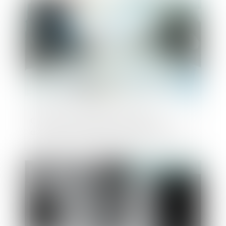
Publié le :
22/05/2025
Clauses attributives de juridiction :
attention à la langue du renvoi aux CGV
Publié le :
21/05/2025