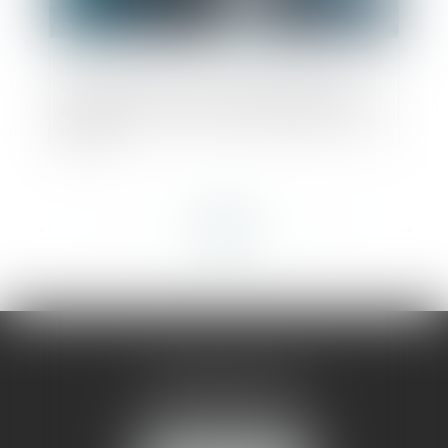
Action Ut singuli : les associés peuvent
agir même si la société a déjà engagé une
action !
<<
<
...
15
16
17
18
19
20
21
...
>
>>
AMMA MONTPELLIER
1 rue du Pont de Lattes
34070 MONTPELLIER