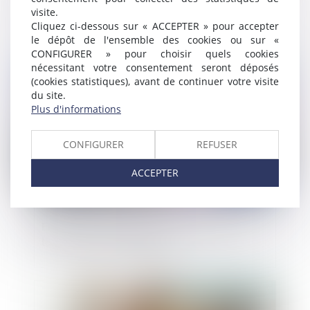
visite.
de contrepartie !
Cliquez ci-dessous sur « ACCEPTER » pour accepter
le dépôt de l'ensemble des cookies ou sur «
CONFIGURER » pour choisir quels cookies
Publié le :
20/05/2025
nécessitant votre consentement seront déposés
(cookies statistiques), avant de continuer votre visite
du site.
Plus d'informations
CONFIGURER
REFUSER
ACCEPTER
Encadrement des loyers : petit point sur
les sanctions applicables
Publié le :
20/05/2025