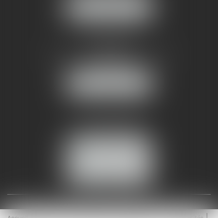
NOUS LOCALISER
AMMA NÎMES
93 Chem. Bas du Mas de Boudan
30000 NÎMES
NOUS LOCALISER
Tél :
04 99 74 01 09
Fax : 04 99 74 01 13
NOUS CONTACTER
ESPACE CLIENT
Accueil
Équipe
Médiation
Expertises
Actualités