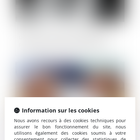
Quel accès au domaine public pour les
professions foraines et circassiennes ?
Publié le :
20/05/2025
Information sur les cookies
Nous avons recours à des cookies techniques pour
assurer le bon fonctionnement du site, nous
utilisons également des cookies soumis à votre
Pas de diminution de loyer sans absence
consentement pour collecter des statistiques de