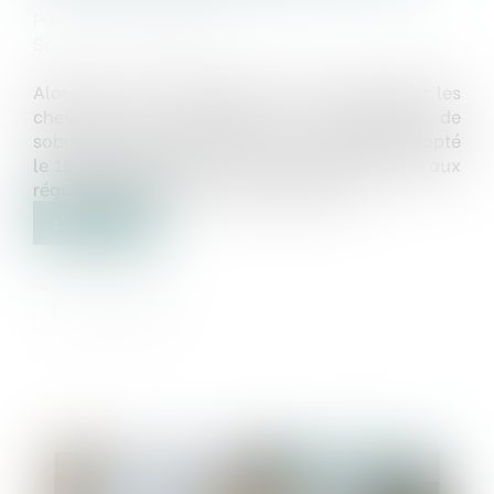
Publié le :
24/03/2025
Source :
www.weka.fr
Alors que, sur le terrain, les élus s’arrachent les
cheveux pour appliquer les contraintes de
sobriété foncière liées au ZAN, le Sénat a adopté
le 18 mars 2025 la loi « Trace » qui permettra aux
régions de fixer leur propre trajectoire...
Lire la suite
Publié le :
26/03/2025