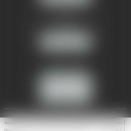
AMMA NÎMES
93 Chem. Bas du Mas de Boudan
30000 NÎMES
NOUS LOCALISER
Tél :
04 99 74 01 09
Fax : 04 99 74 01 13
NOUS CONTACTER
ESPACE CLIENT
Accueil
Équipe
Médiation
Expertises
Actualités
Honoraires
Contact
Enchères
Espace client