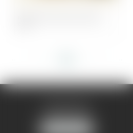
Nouvelle levée de fonds pour Beyond
Green
<<
<
...
28
29
30
31
32
33
34
...
>
>>
AMMA MONTPELLIER
1 rue du Pont de Lattes
34070 MONTPELLIER
NOUS LOCALISER