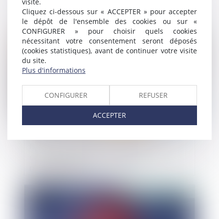
visite.
partant à la retraite
Cliquez ci-dessous sur « ACCEPTER » pour accepter
le dépôt de l'ensemble des cookies ou sur «
CONFIGURER » pour choisir quels cookies
Publié le :
24/03/2025
nécessitant votre consentement seront déposés
(cookies statistiques), avant de continuer votre visite
du site.
Plus d'informations
CONFIGURER
REFUSER
ACCEPTER
Numéros surtaxés : des établissements
encore non conformes avec la
réglementation
Publié le :
21/03/2025