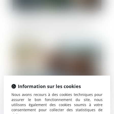
Artificialisation des sols : la loi Trace
supprime l’objectif national de réduction
de 50%
Publié le :
24/03/2025
Information sur les cookies
Nous avons recours à des cookies techniques pour
assurer le bon fonctionnement du site, nous
utilisons également des cookies soumis à votre
Prolongation du dispositif d'abattement
consentement pour collecter des statistiques de
dont bénéficient les dirigeants de PME