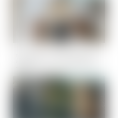
DPE frauduleux : Le gouvernement durcit
les sanctions contre les diagnostiqueurs
véreux
Publié le :
24/03/2025